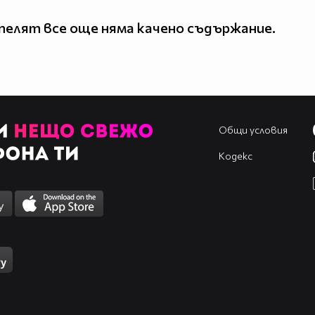
елят все още няма качено съдържание.
Общи условия
Кодекс