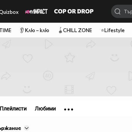
Quizbox
 TIME
👂 Клю – клю
🪀CHILL ZONE
⭐Lifestyle
Плейлисти
Любими
ържание