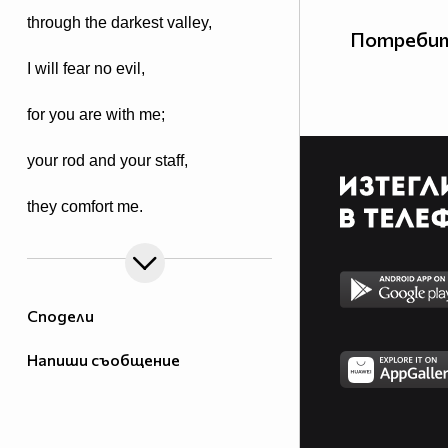
through the darkest valley,
Потребит
I will fear no evil,
for you are with me;
your rod and your staff,
they comfort me.
Сподели
Напиши съобщение