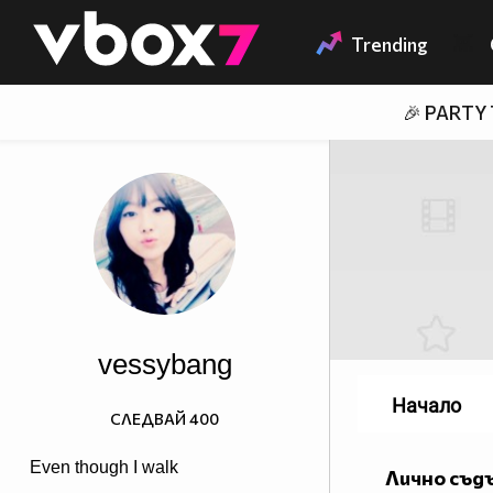
Member of
👾
Trending
🎉 PARTY
vessybang
Начало
СЛЕДВАЙ
400
Even though I walk
Лично съд