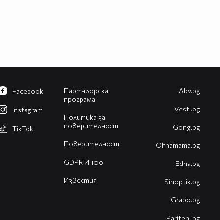
Партньорска
Abv.bg
Facebook
програма
Vesti.bg
Instagram
Политика за
поверителност
Gong.bg
TikTok
Поверителност
Оhnamama.bg
GDPR Инфо
Edna.bg
Известия
Sinoptik.bg
Grabo.bg
Pariteni.bg