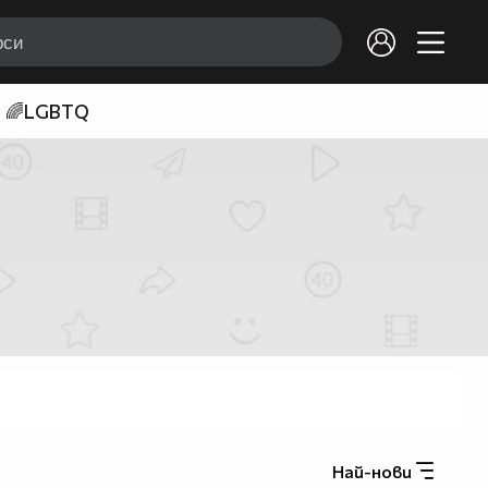
🌈LGBTQ
Най-нови