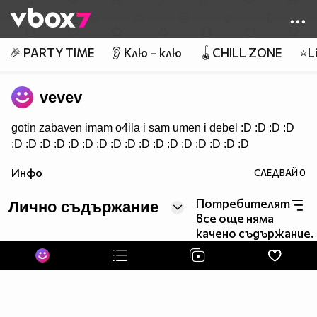
Member of
👾
🎉 PARTY TIME
👂 Клю – клю
🪀CHILL ZONE
⭐Li
vevev
gotin zabaven imam o4ila i sam umen i debel :D :D :D :D
:D :D :D :D :D :D :D :D :D :D :D :D :D :D :D :D :D
Инфо
СЛЕДВАЙ
0
Потребителят
Лично съдържание
все още няма
качено съдържание.