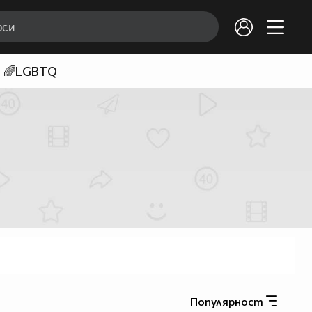
🌈LGBTQ
Популярност