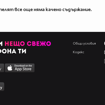
елят все още няма качено съдържание.
Общи условия
Кодекс