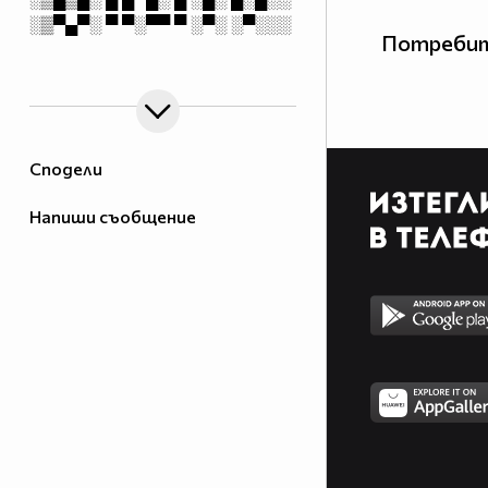
░▒▀▄▀░ ▀ ▀░▀▀ ▀ ░▀░ ░▀░░░
Потребит
Сподели
Напиши съобщение