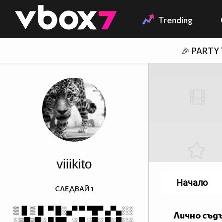
Member of
👾
Trending
🎉 PARTY
viiikito
Начало
СЛЕДВАЙ
1
▒▐▌▒▐▌ ▀ █░▄▀ ▀ ▀█▀ ▄▀▄░░
Лично съд
░▒█▒█░ █ █▀▄░ █ ░█░ █░█░░