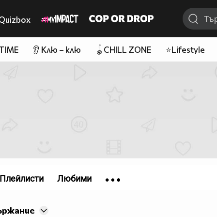
Quizbox
 TIME
👂 Клю – клю
🪀CHILL ZONE
⭐Lifestyle
Плейлисти
Любими
ържание