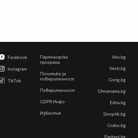
Партньорска
Abv.bg
Facebook
програма
Vesti.bg
Instagram
Политика за
поверителност
Gong.bg
TikTok
Поверителност
Оhnamama.bg
GDPR Инфо
Edna.bg
Известия
Sinoptik.bg
Grabo.bg
Pariteni.bg