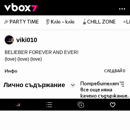
Member of
👾
🎉 PARTY TIME
👂 Клю – клю
🪀CHILL ZONE
⭐Li
viki010
BELIEBER FOREVER AND EVER!
(love) (love) (love)
Инфо
СЛЕДВАЙ
0
Потребителят
Лично съдържание
все още няма
качено съдържание.