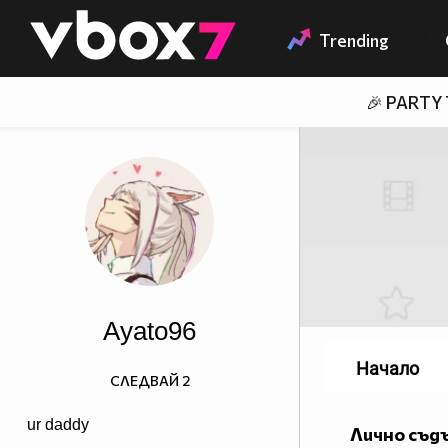
Member of
👾
Trending
🎉 PARTY
Ayato96
Начало
СЛЕДВАЙ
2
ur daddy
Лично съд