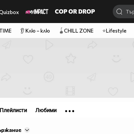
Quizbox
 TIME
👂 Клю – клю
🪀CHILL ZONE
⭐Lifestyle
Плейлисти
Любими
ържание