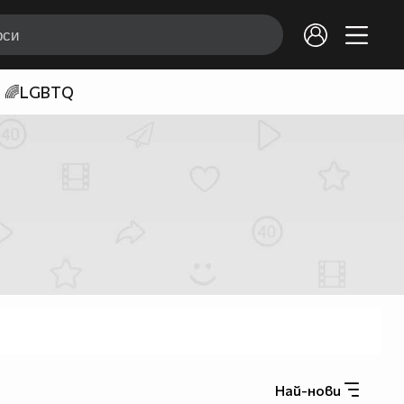
🌈LGBTQ
Най-нови