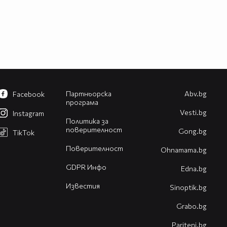
Партньорска
Abv.bg
Facebook
програма
Vesti.bg
Instagram
Политика за
поверителност
Gong.bg
TikTok
Поверителност
Оhnamama.bg
GDPR Инфо
Edna.bg
Известия
Sinoptik.bg
Grabo.bg
Pariteni.bg