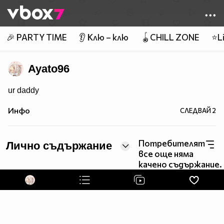
Member of
👾
🎉 PARTY TIME
👂 Клю – клю
🪀CHILL ZONE
⭐Li
Ayato96
ur daddy
Инфо
СЛЕДВАЙ
2
Потребителят
Лично съдържание
все още няма
качено съдържание.