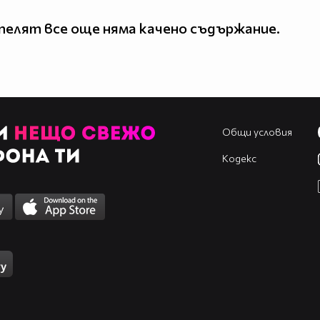
елят все още няма качено съдържание.
Общи условия
Кодекс