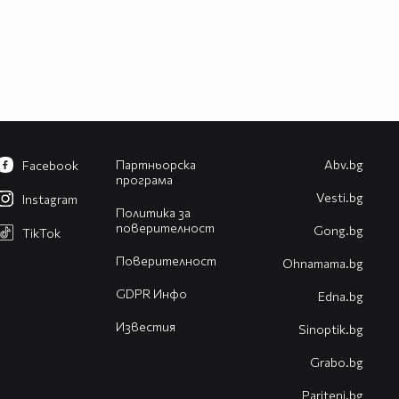
Партньорска
Abv.bg
Facebook
програма
Vesti.bg
Instagram
Политика за
поверителност
Gong.bg
TikTok
Поверителност
Оhnamama.bg
GDPR Инфо
Edna.bg
Известия
Sinoptik.bg
Grabo.bg
Pariteni.bg