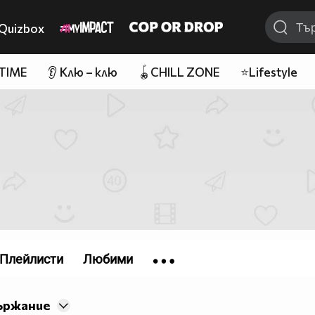
Quizbox
 TIME
👂 Клю – клю
🪀CHILL ZONE
⭐Lifestyle
Плейлисти
Любими
ържание