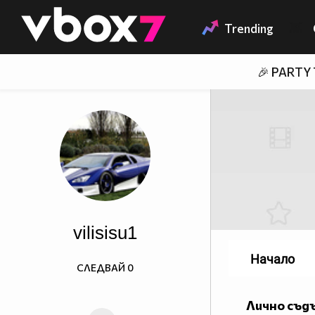
Member of
👾
Trending
🎉 PARTY
vilisisu1
Начало
СЛЕДВАЙ
0
Лично съд