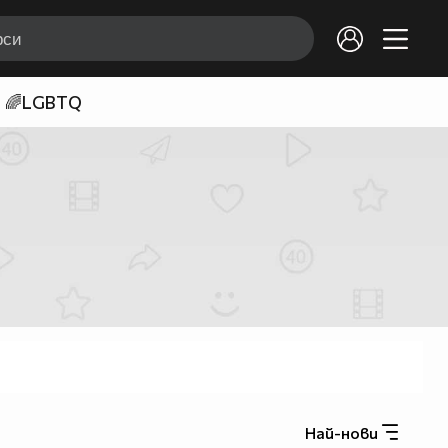
🌈LGBTQ
Най-нови