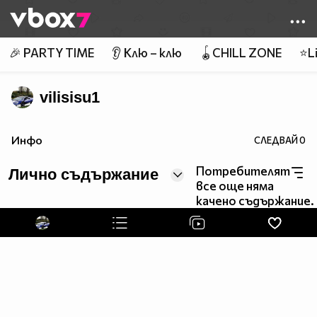
Member of
👾
🎉 PARTY TIME
👂 Клю – клю
🪀CHILL ZONE
⭐Li
vilisisu1
Инфо
СЛЕДВАЙ
0
Потребителят
Лично съдържание
все още няма
качено съдържание.