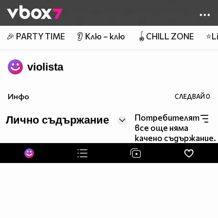
Member of
👾
🎉 PARTY TIME
👂 Клю – клю
🪀CHILL ZONE
⭐Li
violista
Инфо
СЛЕДВАЙ
0
Потребителят
Лично съдържание
все още няма
качено съдържание.