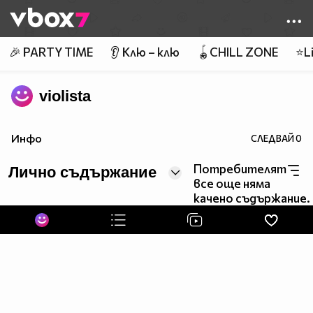
Member of
👾
🎉 PARTY TIME
👂 Клю – клю
🪀CHILL ZONE
⭐Li
violista
Инфо
СЛЕДВАЙ
0
Потребителят
Лично съдържание
все още няма
качено съдържание.