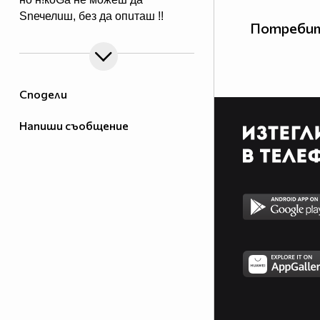
Snечелuш, без да опuташ !!
Потребит
Сподели
Напиши съобщение