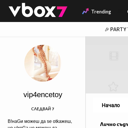
Member of
👾
Trending
🎉 PARTY
vip4encetoy
Начало
СЛЕДВАЙ
7
В!наGи можеш да sе оtkажеш,
Лично съд
но н!коGа не можеш да