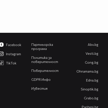
Партньорска
Abv.bg
Facebook
програма
Vesti.bg
Instagram
Политика за
поверителност
Gong.bg
TikTok
Поверителност
Оhnamama.bg
GDPR Инфо
Edna.bg
Известия
Sinoptik.bg
Grabo.bg
Pariteni.bg