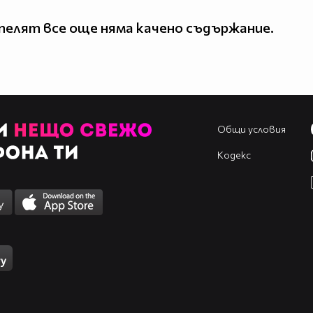
елят все още няма качено съдържание.
Общи условия
Кодекс