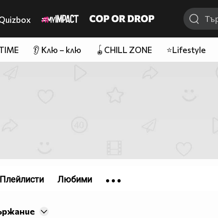
Quizbox
 TIME
👂 Клю – клю
🪀CHILL ZONE
⭐Lifestyle
Плейлисти
Любими
ържание