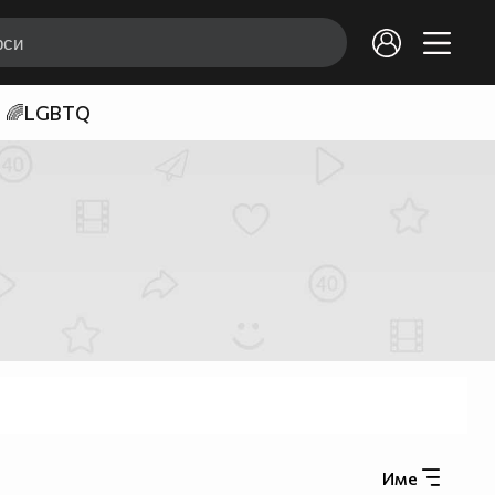
🌈LGBTQ
Име