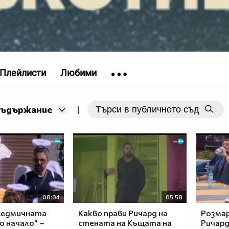
Плейлисти
Любими
съдържание
|
08:04
05:58
седмичната
Какво прави Ричард на
Розма
о начало" –
стената на Къщата на
Ричард