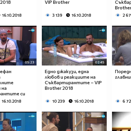
 2018
VIP Brother
Съква
Brothe
16.10.2018
3 139
16.10.2018
2 6
05:23
02:45
тефан
Едно джакузи, една
Поредн
а
любов и реакциите на
главни
лните
Съквартирантите – VIP
 на
Brother 2018
антите си
16.10.2018
10 239
16.10.2018
6 7