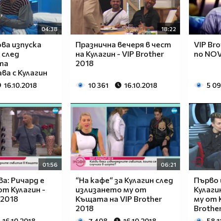
04:38
18:22
ва изпуска
Празнична вечеря в чест
VIP Bro
 след
на Кулагин - VIP Brother
по NOV
та
2018
ва с Кулагин
16.10.2018
10 361
16.10.2018
5 0
01:56
06:21
а: Ричард е
“На кафе“ за Кулагин след
Първо 
от Кулагин -
излизането му от
Кулаги
 2018
Къщата на VIP Brother
му от 
2018
Brothe
16.10.2018
7 408
16.10.2018
58 1