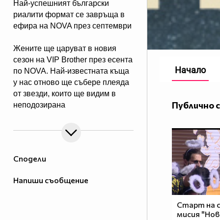
Най-успешният български
риалити формат се завръща в
ефира на NOVA през септември
Жените ще царуват в новия
сезон на VIP Brother през есента
Начало
по NOVA. Най-известната къща
у нас отново ще събере плеяда
от звезди, които ще видим в
Публично 
неподозирана
светлина. Шоуто, което постави
основите на риалити
телевизията в България, се
завръща в ефира през есента, а
Сподели
темата "Женско царство“
обещава да даде цялата власт,
Напиши съобщение
но и цялата отговорност в
ръцете на дамите.
Старт на 
мисия "Нов
Събитията в Къщата ще се