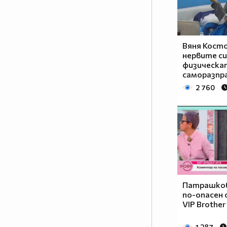
цариците и ще имат ли царе до
себе си? Ще има ли война
между мъжете и жените? Кой ще
надделее и кой е всъщност
Вяня Косто
силният пол? Кои са звездните
нервите си
участници в новия сезон на
физическа
шоуто?
саморазпра
2 760
Отговорите във VIP Brother:
Женско царство от 10
септември в 20.00 ч. само по
NOVA
Патрашков
по-опасен 
VIP Brother
1 287