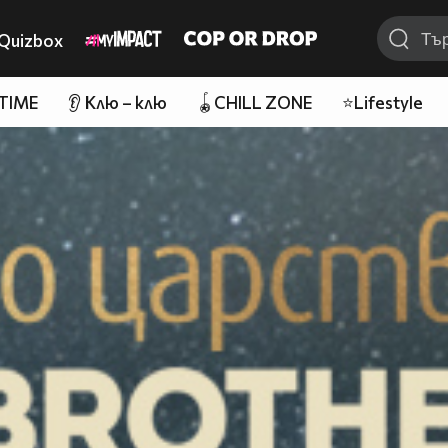
Quizbox
 TIME
👂 Клю – клю
🪀CHILL ZONE
⭐Lifestyle