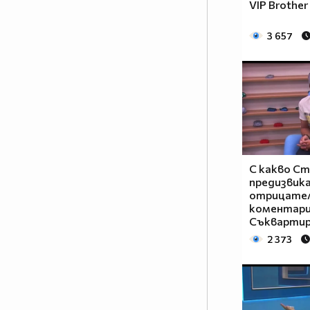
VIP Brother
случват според волята на
жените, а съквартирантите ще
3 657
изпаднат в ситуации, които
надхвърлят и най-смелите им
фантазии за преживяването,
наречено VIP Brother.
Матриархатът в ефира ще
разбие всички клишета и ще
надхвърли всички очаквания
тази есен.
С какво С
предизвик
Ще са подложени ли мъжете на
отрицате
тежки условия в Къщата? Ще
коментари
има ли въобще мъже сред
Съквартир
съквартирантите? Каква ще е
2 373
волята на жените в най-
известната къща? Как гледа Big
Brother на идеята жените да
управляват Къщата? Кои ще са