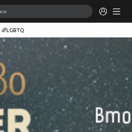
🌈LGBTQ