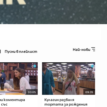
Най-нови
|
Пусни в плейлист
03:05
09:35
ри коментира
Кулагин разваля
 със
тортата за рождения