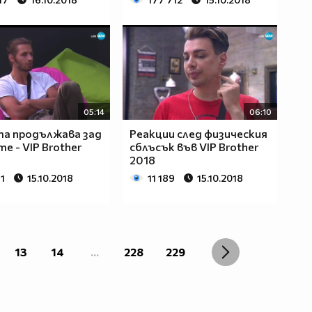
05:14
06:10
а продължава зад
Реакции след физическия
е - VIP Brother
сблъсък във VIP Brother
2018
1
15.10.2018
11 189
15.10.2018
13
14
...
228
229