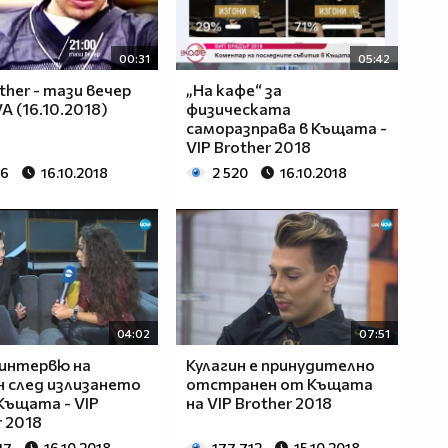
00:31
05:42
ther - тази вечер
„На кафе“ за
A (16.10.2018)
физическата
саморазправа в Къщата -
VIP Brother 2018
96
16.10.2018
2 520
16.10.2018
04:02
07:51
интервю на
Кулагин е принудително
н след излизането
отстранен от Къщата
Къщата - VIP
на VIP Brother 2018
r 2018
17
16.10.2018
177 712
15.10.2018