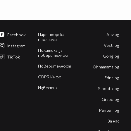
Партньорска
Abv.bg
Facebook
програма
Vesti.bg
Instagram
Политика за
поверителност
Gong.bg
TikTok
Поверителност
Оhnamama.bg
GDPR Инфо
Edna.bg
Известия
Sinoptik.bg
Grabo.bg
Pariteni.bg
За нас