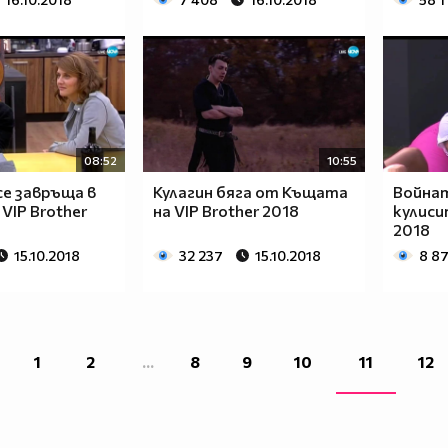
08:52
10:55
е завръща в
Кулагин бяга от Къщата
Войнат
VIP Brother
на VIP Brother 2018
кулисит
2018
15.10.2018
32 237
15.10.2018
8 87
1
2
...
8
9
10
11
12