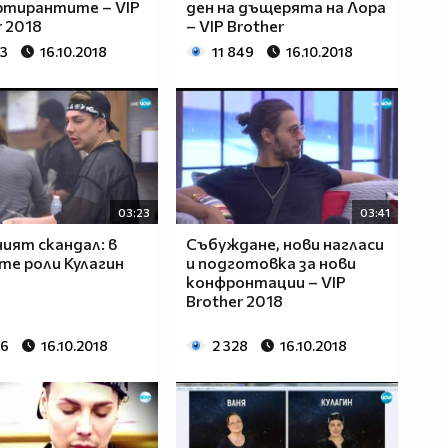
ртирантите – VIP
ден на дъщерята на Лора
r 2018
– VIP Brother
73
16.10.2018
11 849
16.10.2018
03:23
03:41
ият скандал: в
Събуждане, нови нагласи
те роли Кулагин
и подготовка за нови
конфронтации – VIP
Brother 2018
26
16.10.2018
2 328
16.10.2018