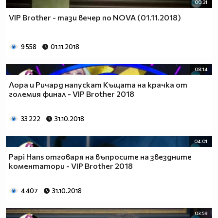
00:31
VIP Brother - тази вечер по NOVA (01.11.2018)
9 558
01.11.2018
08:14
Лора и Ричард напускат Къщата на крачка от
големия финал - VIP Brother 2018
33 222
31.10.2018
04:01
Papi Hans отговаря на въпросите на звездните
коментатори - VIP Brother 2018
4 407
31.10.2018
03:59