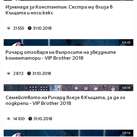
Изненада за Константин: Сестра му влиза в
Къщата и носи кекс
21 555
31.10.2018
04:43
Ричард отговаря на въпросите на звездните
коментатори - VIP Brother 2018
2 872
31.10.2018
04:16
Семейството на Ричард влезе в Къщата, за да го
подкрепи - VIP Brother 2018
14 100
31.10.2018
06:14