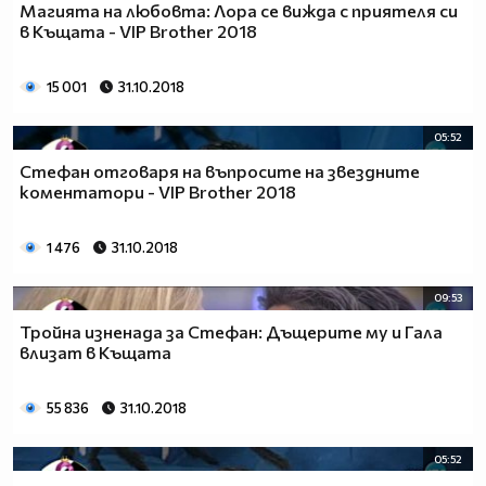
Магията на любовта: Лора се вижда с приятеля си
в Къщата - VIP Brother 2018
15 001
31.10.2018
05:52
Стефан отговаря на въпросите на звездните
коментатори - VIP Brother 2018
1 476
31.10.2018
09:53
Тройна изненада за Стефан: Дъщерите му и Гала
влизат в Къщата
55 836
31.10.2018
05:52