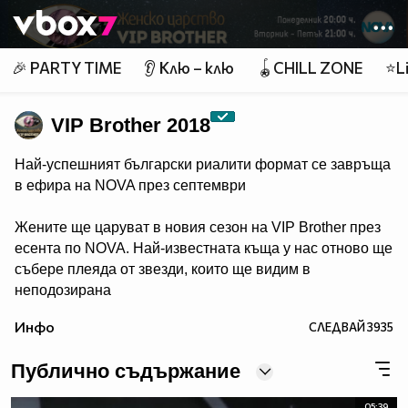
Member of
👾
🎉 PARTY TIME
👂 Клю – клю
🪀CHILL ZONE
⭐Li
VIP Brother 2018
Най-успешният български риалити формат се завръща
в ефира на NOVA през септември
Жените ще царуват в новия сезон на VIP Brother през
есента по NOVA. Най-известната къща у нас отново ще
събере плеяда от звезди, които ще видим в
неподозирана
светлина. Шоуто, което постави основите на риалити
Инфо
СЛЕДВАЙ
3935
телевизията в България, се завръща в ефира през
есента, а темата "Женско царство“ обещава да даде
Публично съдържание
цялата власт, но и цялата отговорност в ръцете на
дамите.
05:39