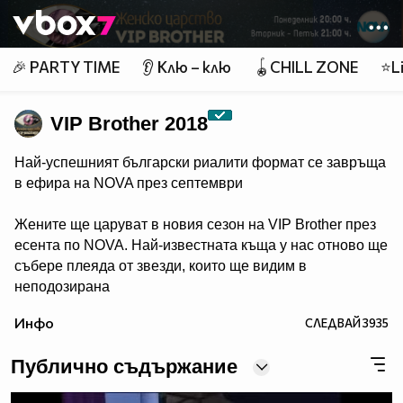
Member of
👾
🎉 PARTY TIME
👂 Клю – клю
🪀CHILL ZONE
⭐Li
VIP Brother 2018
Най-успешният български риалити формат се завръща
в ефира на NOVA през септември
Жените ще царуват в новия сезон на VIP Brother през
есента по NOVA. Най-известната къща у нас отново ще
събере плеяда от звезди, които ще видим в
неподозирана
светлина. Шоуто, което постави основите на риалити
Инфо
СЛЕДВАЙ
3935
телевизията в България, се завръща в ефира през
есента, а темата "Женско царство“ обещава да даде
Публично съдържание
цялата власт, но и цялата отговорност в ръцете на
дамите.