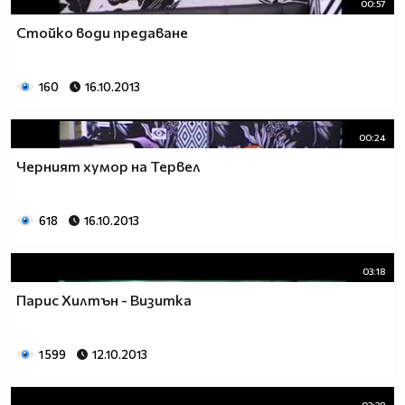
00:57
Стойко води предаване
160
16.10.2013
00:24
Черният хумор на Тервел
618
16.10.2013
03:18
Парис Хилтън - Визитка
1 599
12.10.2013
03:38