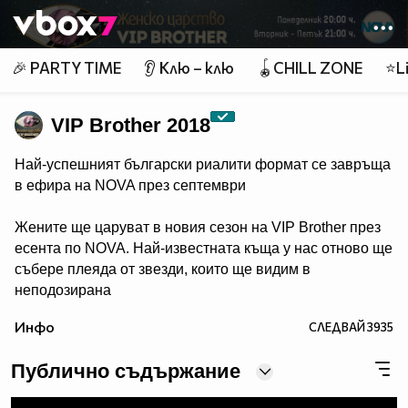
Member of
👾
🎉 PARTY TIME
👂 Клю – клю
🪀CHILL ZONE
⭐Li
VIP Brother 2018
Най-успешният български риалити формат се завръща
в ефира на NOVA през септември
Жените ще царуват в новия сезон на VIP Brother през
есента по NOVA. Най-известната къща у нас отново ще
събере плеяда от звезди, които ще видим в
неподозирана
светлина. Шоуто, което постави основите на риалити
Инфо
СЛЕДВАЙ
3935
телевизията в България, се завръща в ефира през
есента, а темата "Женско царство“ обещава да даде
Публично съдържание
цялата власт, но и цялата отговорност в ръцете на
дамите.