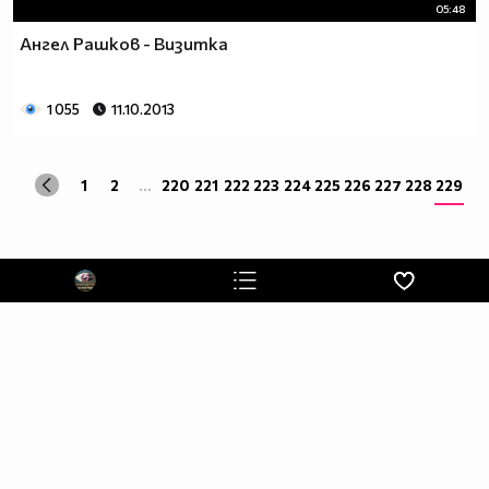
05:48
Събитията в Къщата ще се случват според волята на
Ангел Рашков - Визитка
жените, а съквартирантите ще изпаднат в ситуации,
които надхвърлят и най-смелите им фантазии за
преживяването, наречено VIP Brother. Матриархатът в
1 055
11.10.2013
ефира ще разбие всички клишета и ще надхвърли
всички очаквания тази есен.
1
2
...
220
221
222
223
224
225
226
227
228
229
Ще са подложени ли мъжете на тежки условия в
Къщата? Ще има ли въобще мъже сред
съквартирантите? Каква ще е волята на жените в най-
известната къща? Как гледа Big Brother на идеята
жените да управляват Къщата? Кои ще са цариците и
ще имат ли царе до себе си? Ще има ли война между
мъжете и жените? Кой ще надделее и кой е всъщност
силният пол? Кои са звездните участници в новия
сезон на шоуто?
Отговорите във VIP Brother: Женско царство от 10
септември в 20.00 ч. само по NOVA