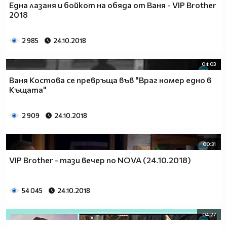
Една лазаня и бойкот на обяда от Ваня - VIP Brother
2018
2 985
24.10.2018
04:03
Ваня Костова се превръща във "Враг номер едно в
Къщата"
2 909
24.10.2018
00:31
VIP Brother - тази вечер по NOVA (24.10.2018)
54 045
24.10.2018
04:27