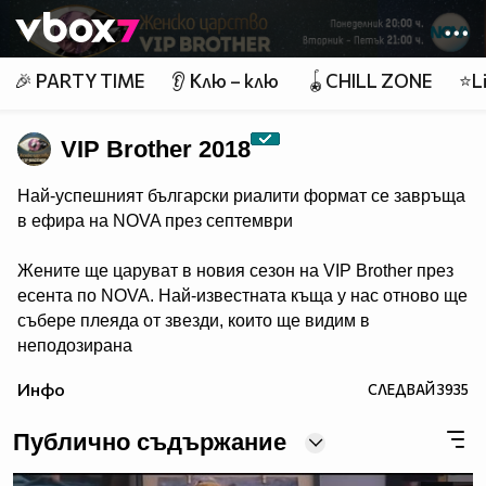
Member of
👾
🎉 PARTY TIME
👂 Клю – клю
🪀CHILL ZONE
⭐Li
VIP Brother 2018
Най-успешният български риалити формат се завръща
в ефира на NOVA през септември
Жените ще царуват в новия сезон на VIP Brother през
есента по NOVA. Най-известната къща у нас отново ще
събере плеяда от звезди, които ще видим в
неподозирана
светлина. Шоуто, което постави основите на риалити
Инфо
СЛЕДВАЙ
3935
телевизията в България, се завръща в ефира през
есента, а темата "Женско царство“ обещава да даде
Публично съдържание
цялата власт, но и цялата отговорност в ръцете на
дамите.