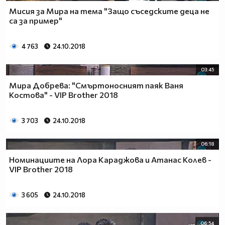
Мисия за Мира на тема "Защо съседските деца не
са за пример"
4 763
24.10.2018
03:45
Мира Добрева: "Смъртоносният паяк Ваня
Костова" - VIP Brother 2018
3 703
24.10.2018
06:18
Номинациите на Лора Караджова и Атанас Колев -
VIP Brother 2018
3 605
24.10.2018
06:54