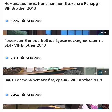
Номинациите на Константин, Божана и Ричард -
VIP Brother 2018
3 226
24.10.2018
07:58
Големият въпрос: кой ще вземе последния щит на
SDI - VIP Brother 2018
7 351
24.10.2018
02:05
Ваня Костова остава без храна - VIP Brother 2018
2 454
24.10.2018
05:51