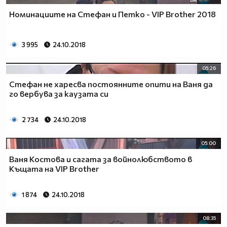
Номинациите на Стефан и Петко - VIP Brother 2018
3 995
24.10.2018
05:26
Стефан не харесва постоянните опити на Ваня да
го вербува за каузата си
2 734
24.10.2018
05:00
Ваня Костова и сагата за войнолюбството в
Къщата на VIP Brother
1 874
24.10.2018
08:35