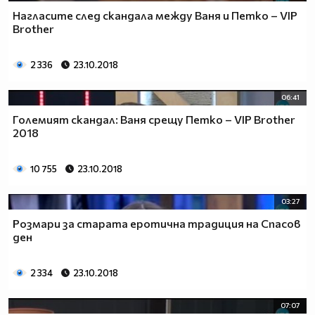
Нагласите след скандала между Ваня и Петко – VIP
Brother
2 336
23.10.2018
06:41
Големият скандал: Ваня срещу Петко – VIP Brother
2018
10 755
23.10.2018
03:27
Розмари за старата еротична традиция на Спасов
ден
2 334
23.10.2018
07:07