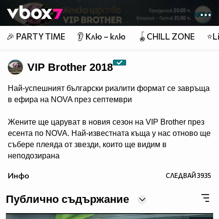
Member of
👾
🎉 PARTY TIME
👂 Клю – клю
🪀CHILL ZONE
⭐Li
VIP Brother 2018
Най-успешният български риалити формат се завръща
в ефира на NOVA през септември
Жените ще царуват в новия сезон на VIP Brother през
есента по NOVA. Най-известната къща у нас отново ще
събере плеяда от звезди, които ще видим в
неподозирана
светлина. Шоуто, което постави основите на риалити
Инфо
СЛЕДВАЙ
3935
телевизията в България, се завръща в ефира през
есента, а темата "Женско царство“ обещава да даде
Публично съдържание
цялата власт, но и цялата отговорност в ръцете на
дамите.