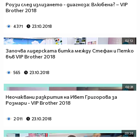
Роузи след излизането - диагноза: Влюбена? – VIP
Brother 2018
4 371
23.10.2018
02:12
Започва лидерската битка между Стефан и Петко
във VIP Brother 2018
565
23.10.2018
02:31
Неочаквани разкрития на Ивет Григорова за
Розмари - VIP Brother 2018
2 011
23.10.2018
03:26