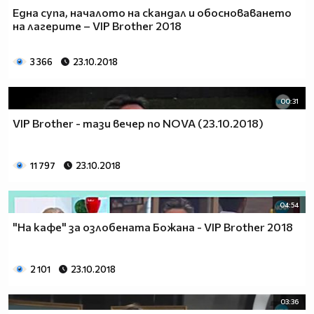
Една супа, началото на скандал и обосноваването
на лагерите – VIP Brother 2018
3 366
23.10.2018
00:31
VIP Brother - тази вечер по NOVA (23.10.2018)
11 797
23.10.2018
04:54
"На кафе" за озлобената Божана - VIP Brother 2018
2 101
23.10.2018
03:36