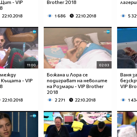
Щит - VIP
Brother 2018
лагери
18
22.10.2018
1 686
22.10.2018
5 32
11:00
02:03
 между
Божана и Лора се
Ваня за
 Къщата - VIP
подиграват на неволите
безскр
18
на Розмари - VIP Brother
VIP Bro
2018
22.10.2018
2 271
22.10.2018
1 43