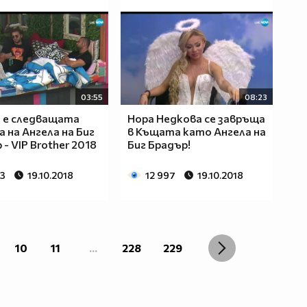
03:55
08:23
 е следващата
Нора Недкова се завръща
 на Ангела на Биг
в Къщата като Ангела на
- VIP Brother 2018
Биг Брадър!
43
19.10.2018
12 997
19.10.2018
10
11
...
228
229