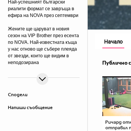
Най-успешният български
риалити формат се завръща в
ефира на NOVA през септември
Жените ще царуват в новия
сезон на VIP Brother през есента
Начало
по NOVA. Най-известната къща
у нас отново ще събере плеяда
от звезди, които ще видим в
Публично 
неподозирана
светлина. Шоуто, което постави
основите на риалити
телевизията в България, се
завръща в ефира през есента, а
Сподели
темата "Женско царство“
обещава да даде цялата власт,
Напиши съобщение
но и цялата отговорност в
ръцете на дамите.
Ричард от
отправил 
Събитията в Къщата ще се