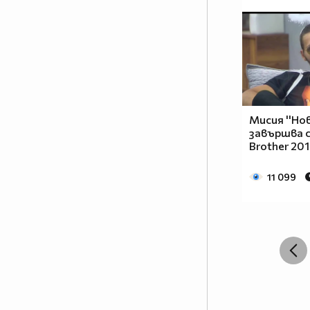
Мисия ''Нов
завършва с 
Brother 20
11 099