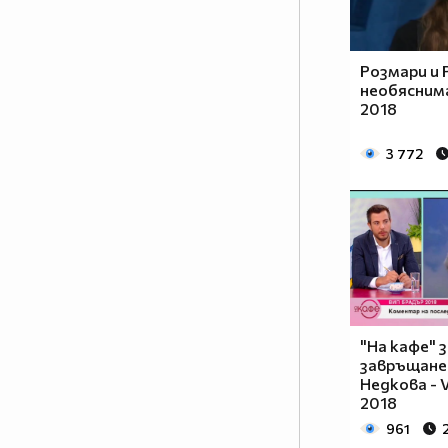
цариците и ще имат ли царе до
себе си? Ще има ли война
между мъжете и жените? Кой ще
Розмари и 
надделее и кой е всъщност
необяснима 
силният пол? Кои са звездните
2018
участници в новия сезон на
шоуто?
3 772
Отговорите във VIP Brother:
Женско царство от 10
септември в 20.00 ч. само по
NOVA
"На кафе" з
завръщане
Недкова - V
2018
961