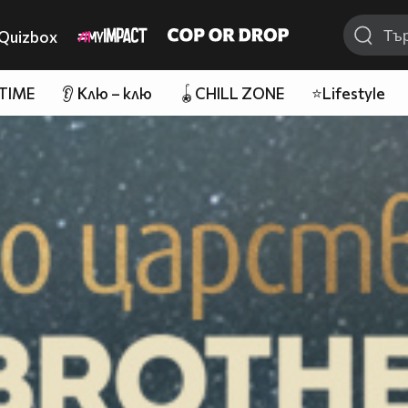
Quizbox
 TIME
👂 Клю – клю
🪀CHILL ZONE
⭐Lifestyle