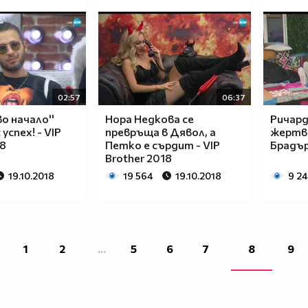
02:57
06:37
о начало''
Нора Недкова се
Ричард
успех! - VIP
превръща в Дявол, а
жертва
18
Петко е сърдит - VIP
Брадър 
Brother 2018
19.10.2018
19 564
19.10.2018
9 2
1
2
...
5
6
7
8
9