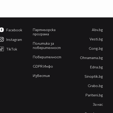
Партньорска
Abv.bg
Facebook
програма
Vesti.bg
Instagram
Политика за
поверителност
Gong.bg
TikTok
Поверителност
Оhnamama.bg
GDPR Инфо
Edna.bg
Известия
Sinoptik.bg
Grabo.bg
Pariteni.bg
За нас