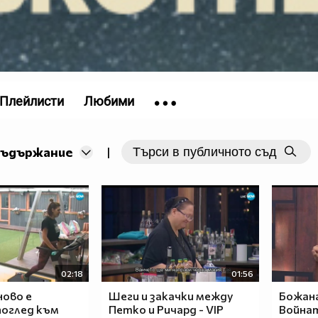
Плейлисти
Любими
съдържание
|
02:18
01:56
ново е
Шеги и закачки между
Божана
поглед към
Петко и Ричард - VIP
Война