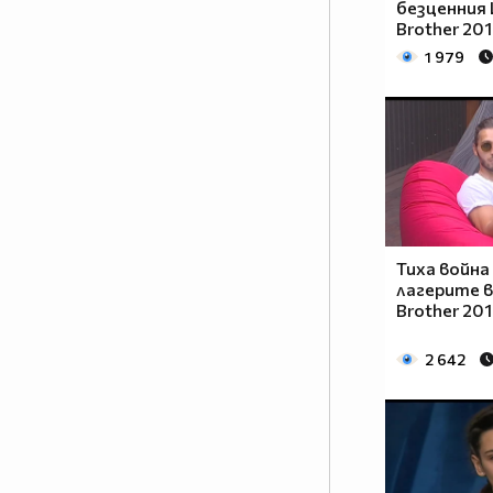
безценния 
случват според волята на
Brother 20
жените, а съквартирантите ще
1 979
изпаднат в ситуации, които
надхвърлят и най-смелите им
фантазии за преживяването,
наречено VIP Brother.
Матриархатът в ефира ще
разбие всички клишета и ще
надхвърли всички очаквания
тази есен.
Тиха война
лагерите в
Ще са подложени ли мъжете на
Brother 20
тежки условия в Къщата? Ще
има ли въобще мъже сред
2 642
съквартирантите? Каква ще е
волята на жените в най-
известната къща? Как гледа Big
Brother на идеята жените да
управляват Къщата? Кои ще са