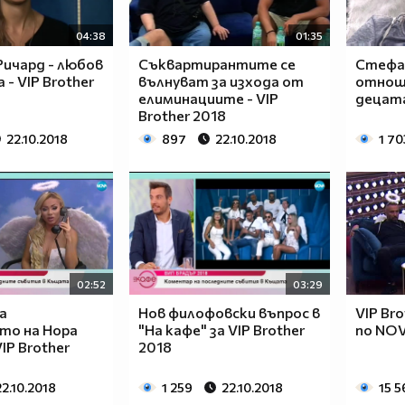
04:38
01:35
Ричард - любов
Съквартирантите се
Стефан
- VIP Brother
вълнуват за изхода от
отнош
елиминациите - VIP
децата
Brother 2018
22.10.2018
897
22.10.2018
1 70
02:52
03:29
а
Нов филофовски въпрос в
VIP Br
то на Нора
"На кафе" за VIP Brother
по NOV
IP Brother
2018
22.10.2018
1 259
22.10.2018
15 5