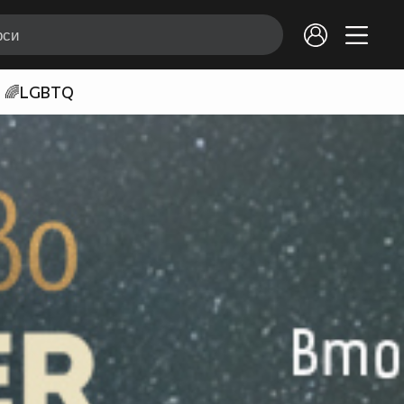
🌈LGBTQ