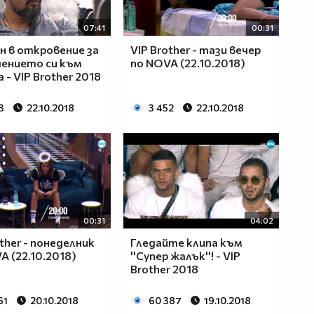
07:41
00:31
 в откровение за
VIP Brother - тази вечер
ението си към
по NOVA (22.10.2018)
 - VIP Brother 2018
3
22.10.2018
3 452
22.10.2018
00:31
04:02
other - понеделник
Гледайте клипа към
A (22.10.2018)
''Супер жалък''! - VIP
Brother 2018
61
20.10.2018
60 387
19.10.2018