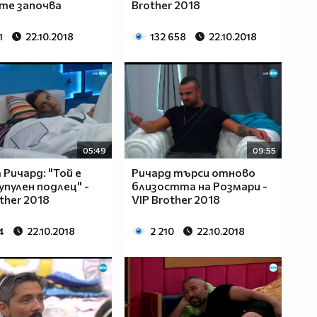
те започва
Brother 2018
1
22.10.2018
132 658
22.10.2018
05:49
09:55
 Ричард: "Той е
Ричард търси отново
упулен подлец" -
близостта на Розмари -
ther 2018
VIP Brother 2018
4
22.10.2018
2 210
22.10.2018