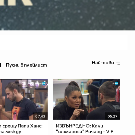
Най-нови
|
Пусни в плейлист
07:43
05:27
 срещу Папи Ханс:
ИЗВЪНРЕДНО: Кали
та между
"шамароса" Ричард - VIP