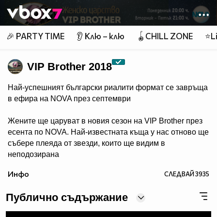
Member of
👾
🎉 PARTY TIME
👂 Клю – клю
🪀CHILL ZONE
⭐Li
VIP Brother 2018
Най-успешният български риалити формат се завръща
в ефира на NOVA през септември
Жените ще царуват в новия сезон на VIP Brother през
есента по NOVA. Най-известната къща у нас отново ще
събере плеяда от звезди, които ще видим в
неподозирана
светлина. Шоуто, което постави основите на риалити
Инфо
СЛЕДВАЙ
3935
телевизията в България, се завръща в ефира през
есента, а темата "Женско царство“ обещава да даде
Публично съдържание
цялата власт, но и цялата отговорност в ръцете на
дамите.