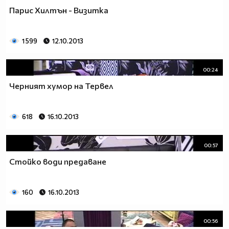
Парис Хилтън - Визитка
1 599
12.10.2013
00:24
Черният хумор на Тервел
618
16.10.2013
00:57
Стойко води предаване
160
16.10.2013
00:56