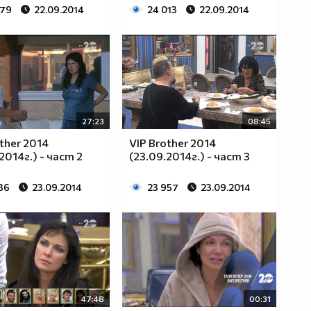
279
22.09.2014
24 013
22.09.2014
27:23
08:45
ther 2014
VIP Brother 2014
2014г.) - част 2
(23.09.2014г.) - част 3
36
23.09.2014
23 957
23.09.2014
47:48
00:31