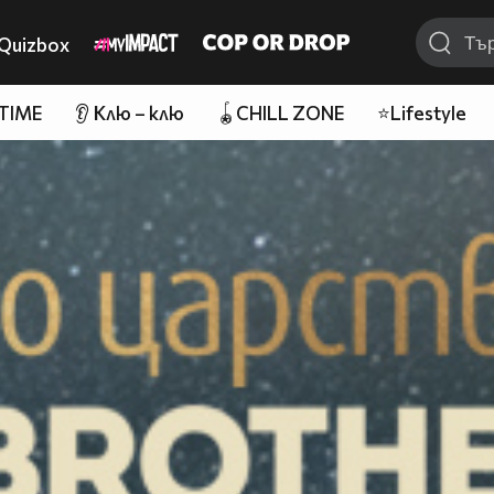
Quizbox
 TIME
👂 Клю – клю
🪀CHILL ZONE
⭐Lifestyle