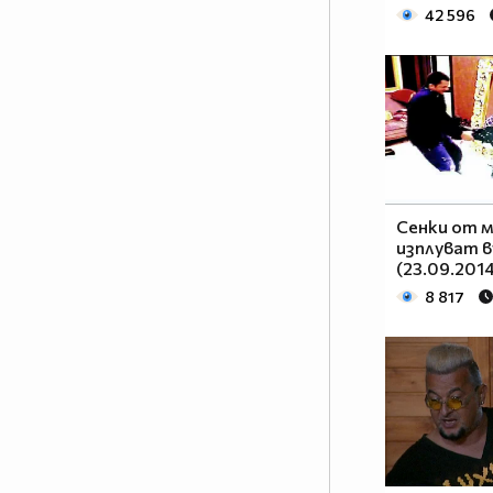
42 596
случват според волята на
жените, а съквартирантите ще
изпаднат в ситуации, които
надхвърлят и най-смелите им
фантазии за преживяването,
наречено VIP Brother.
Матриархатът в ефира ще
разбие всички клишета и ще
надхвърли всички очаквания
Сенки от 
изплуват в
тази есен.
(23.09.2014
8 817
Ще са подложени ли мъжете на
тежки условия в Къщата? Ще
има ли въобще мъже сред
съквартирантите? Каква ще е
волята на жените в най-
известната къща? Как гледа Big
Brother на идеята жените да
управляват Къщата? Кои ще са