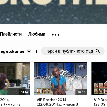
Плейлисти
Любими
съдържание
|
31:44
30:05
 2014
VIP Brother 2014
VIP Bro
г.) - част 2
(22.09.2014г.) - част 3
(22.09.