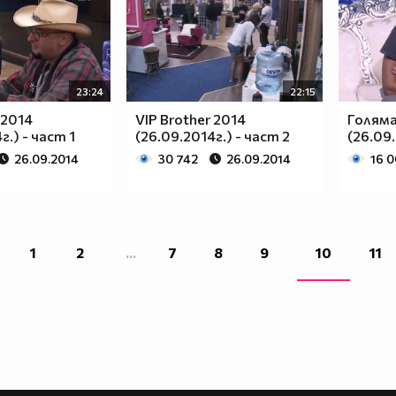
23:24
22:15
 2014
VIP Brother 2014
Голям
г.) - част 1
(26.09.2014г.) - част 2
(26.09.
26.09.2014
30 742
26.09.2014
16 
1
2
...
7
8
9
10
11