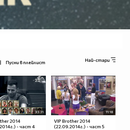
Най-стари
|
Пусни в плейлист
33:31
11:18
ther 2014
VIP Brother 2014
2014г.) - част 4
(22.09.2014г.) - част 5