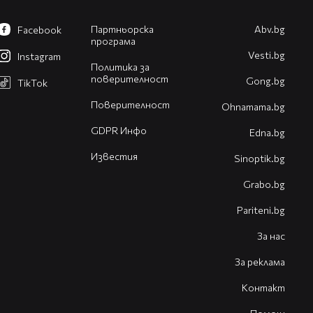
Партньорска
Abv.bg
Facebook
програма
Vesti.bg
Instagram
Политика за
поверителност
Gong.bg
TikTok
Поверителност
Оhnamama.bg
GDPR Инфо
Edna.bg
Известия
Sinoptik.bg
Grabo.bg
Pariteni.bg
За нас
За реклама
Контакт