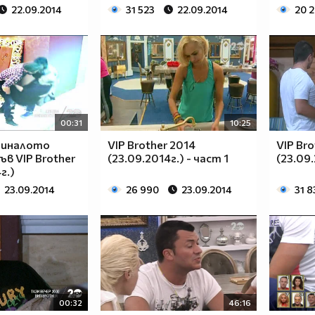
22.09.2014
31 523
22.09.2014
20 
00:31
10:25
миналото
VIP Brother 2014
VIP Bro
ъв VIP Brother
(23.09.2014г.) - част 1
(23.09.
г.)
23.09.2014
26 990
23.09.2014
31 8
00:32
46:16