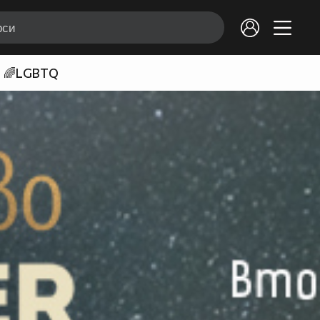
🌈LGBTQ