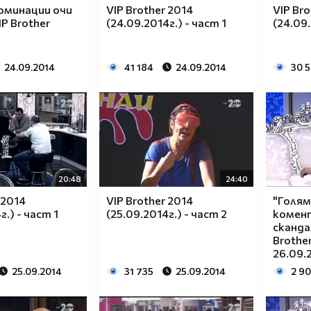
оминации очи
VIP Brother 2014
VIP Bro
IP Brother
(24.09.2014г.) - част 1
(24.09.
24.09.2014
41 184
24.09.2014
30 
20:48
24:40
 2014
VIP Brother 2014
"Голям
г.) - част 1
(25.09.2014г.) - част 2
комент
сканда
Brothe
26.09.
25.09.2014
31 735
25.09.2014
2 9