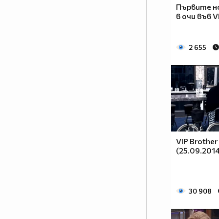
цариците и ще имат ли царе до
Първите н
себе си? Ще има ли война
в очи във V
между мъжете и жените? Кой ще
надделее и кой е всъщност
2 655
силният пол? Кои са звездните
участници в новия сезон на
шоуто?
Отговорите във VIP Brother:
Женско царство от 10
септември в 20.00 ч. само по
NOVA
VIP Brother
(25.09.2014
30 908