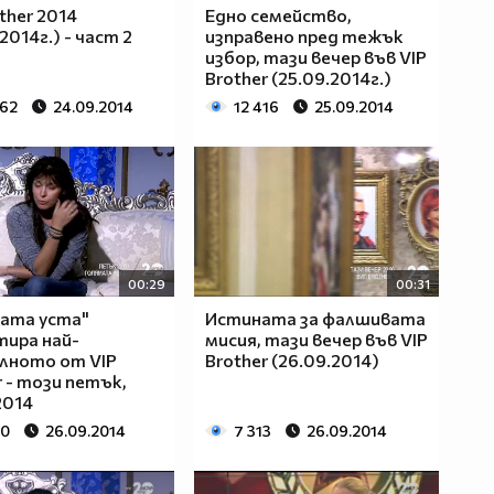
ther 2014
Едно семейство,
2014г.) - част 2
изправено пред тежък
избор, тази вечер във VIP
Brother (25.09.2014г.)
562
24.09.2014
12 416
25.09.2014
00:29
00:31
ата уста"
Истината за фалшивата
ира най-
мисия, тази вечер във VIP
лното от VIP
Brother (26.09.2014)
r - този петък,
2014
00
26.09.2014
7 313
26.09.2014