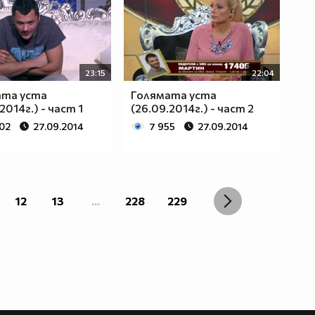
23:15
22:04
ата уста
Голямата уста
2014г.) - част 1
(26.09.2014г.) - част 2
002
27.09.2014
7 955
27.09.2014
12
13
...
228
229