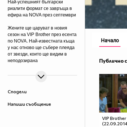
Най-успешният български
риалити формат се завръща в
ефира на NOVA през септември
Жените ще царуват в новия
сезон на VIP Brother през есента
Начало
по NOVA. Най-известната къща
у нас отново ще събере плеяда
от звезди, които ще видим в
Публично 
неподозирана
светлина. Шоуто, което постави
основите на риалити
телевизията в България, се
завръща в ефира през есента, а
Сподели
темата "Женско царство“
обещава да даде цялата власт,
Напиши съобщение
но и цялата отговорност в
ръцете на дамите.
VIP Brother
(22.09.2014
Събитията в Къщата ще се