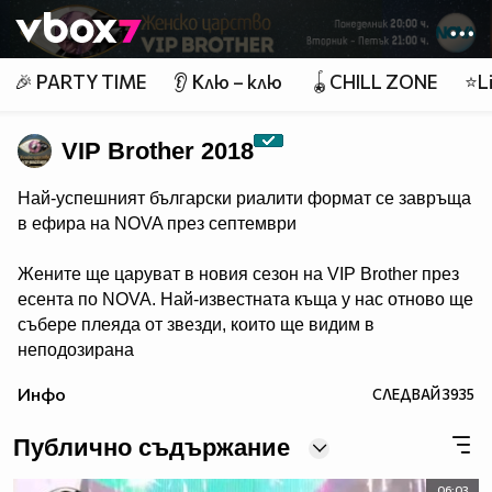
Member of
👾
🎉 PARTY TIME
👂 Клю – клю
🪀CHILL ZONE
⭐Li
VIP Brother 2018
Най-успешният български риалити формат се завръща
в ефира на NOVA през септември
Жените ще царуват в новия сезон на VIP Brother през
есента по NOVA. Най-известната къща у нас отново ще
събере плеяда от звезди, които ще видим в
неподозирана
светлина. Шоуто, което постави основите на риалити
Инфо
СЛЕДВАЙ
3935
телевизията в България, се завръща в ефира през
есента, а темата "Женско царство“ обещава да даде
Публично съдържание
цялата власт, но и цялата отговорност в ръцете на
дамите.
06:03