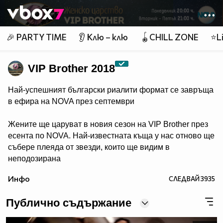
Member of
👾
🎉 PARTY TIME
👂 Клю – клю
🪀CHILL ZONE
⭐Li
VIP Brother 2018
Най-успешният български риалити формат се завръща
в ефира на NOVA през септември
Жените ще царуват в новия сезон на VIP Brother през
есента по NOVA. Най-известната къща у нас отново ще
събере плеяда от звезди, които ще видим в
неподозирана
светлина. Шоуто, което постави основите на риалити
Инфо
СЛЕДВАЙ
3935
телевизията в България, се завръща в ефира през
есента, а темата "Женско царство“ обещава да даде
Публично съдържание
цялата власт, но и цялата отговорност в ръцете на
дамите.