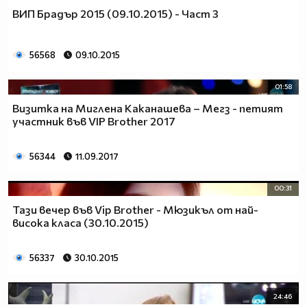
ВИП Брадър 2015 (09.10.2015) - Част 3
56568
09.10.2015
01:58
Визитка на Миглена Каканашева – Мегз - петият
участник във VIP Brother 2017
56344
11.09.2017
00:31
Тази вечер във Vip Brother - Мюзикъл от най-
висока класа (30.10.2015)
56337
30.10.2015
24:46