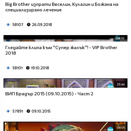
Big Brother изпрати Веселин, Кулагин и Божана на
специализирано лечение
58107
26.09.2018
04:02
Гледайте клипа към ''Супер жалък''! - VIP Brother
2018
58101
19.10.2018
25:44
ВИП Брадър 2015 (09.10.2015) - Част 2
57891
09.10.2015
09:01