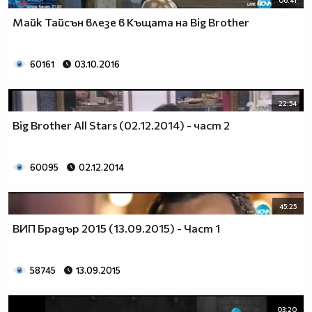
Майк Тайсън влезе в Къщата на Big Brother
60161
03.10.2016
22:54
Big Brother All Stars (02.12.2014) - част 2
60095
02.12.2014
45:25
ВИП Брадър 2015 (13.09.2015) - Част 1
58745
13.09.2015
03:20