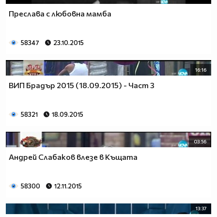
Преслава с любовна мамба
58347
23.10.2015
16:16
ВИП Брадър 2015 (18.09.2015) - Част 3
58321
18.09.2015
03:56
Андрей Слабаков влезе в Къщата
58300
12.11.2015
13:37