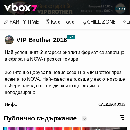
Member of
👾
🎉 PARTY TIME
👂 Клю – клю
🪀CHILL ZONE
⭐Li
VIP Brother 2018
Най-успешният български риалити формат се завръща
в ефира на NOVA през септември
Жените ще царуват в новия сезон на VIP Brother през
есента по NOVA. Най-известната къща у нас отново ще
събере плеяда от звезди, които ще видим в
неподозирана
светлина. Шоуто, което постави основите на риалити
Инфо
СЛЕДВАЙ
3935
телевизията в България, се завръща в ефира през
есента, а темата "Женско царство“ обещава да даде
Публично съдържание
цялата власт, но и цялата отговорност в ръцете на
дамите.