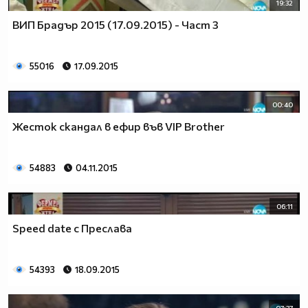
19:32
ВИП Брадър 2015 (17.09.2015) - Част 3
55016
17.09.2015
00:40
Жесток скандал в ефир във VIP Brother
54883
04.11.2015
06:11
Speed date с Преслава
54393
18.09.2015
07:37