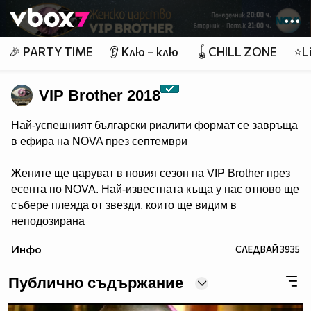
Member of
👾
🎉 PARTY TIME
👂 Клю – клю
🪀CHILL ZONE
⭐Li
VIP Brother 2018
Най-успешният български риалити формат се завръща
в ефира на NOVA през септември
Жените ще царуват в новия сезон на VIP Brother през
есента по NOVA. Най-известната къща у нас отново ще
събере плеяда от звезди, които ще видим в
неподозирана
светлина. Шоуто, което постави основите на риалити
Инфо
СЛЕДВАЙ
3935
телевизията в България, се завръща в ефира през
есента, а темата "Женско царство“ обещава да даде
Публично съдържание
цялата власт, но и цялата отговорност в ръцете на
дамите.