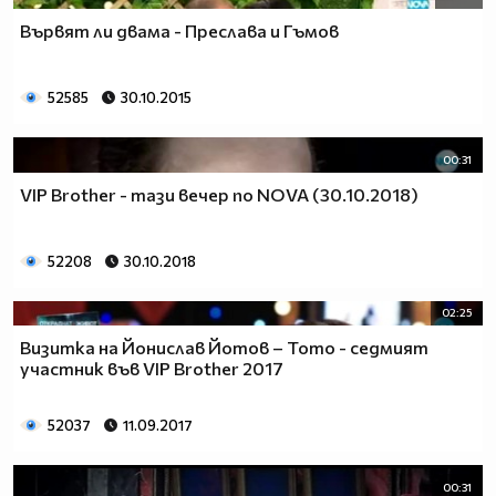
Вървят ли двама - Преслава и Гъмов
52585
30.10.2015
00:31
VIP Brother - тази вечер по NOVA (30.10.2018)
52208
30.10.2018
02:25
Визитка на Йонислав Йотов – Тото - седмият
участник във VIP Brother 2017
52037
11.09.2017
00:31