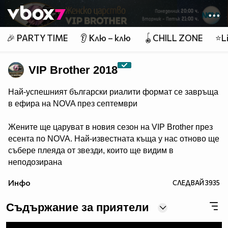
Member of
👾
🎉 PARTY TIME
👂 Клю – клю
🪀CHILL ZONE
⭐Li
VIP Brother 2018
Най-успешният български риалити формат се завръща
в ефира на NOVA през септември
Жените ще царуват в новия сезон на VIP Brother през
есента по NOVA. Най-известната къща у нас отново ще
събере плеяда от звезди, които ще видим в
неподозирана
светлина. Шоуто, което постави основите на риалити
Инфо
СЛЕДВАЙ
3935
телевизията в България, се завръща в ефира през
есента, а темата "Женско царство“ обещава да даде
Съдържание за приятели
цялата власт, но и цялата отговорност в ръцете на
дамите.