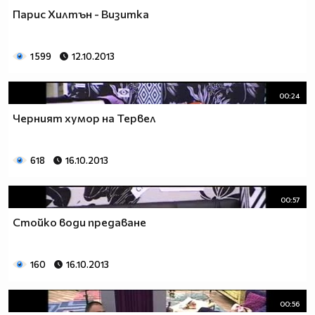
Парис Хилтън - Визитка
1 599
12.10.2013
00:24
Черният хумор на Тервел
618
16.10.2013
00:57
Стойко води предаване
160
16.10.2013
00:56