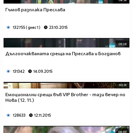
Гъмов разплака Преслава
132755 ( днес 1 )
23.10.2015
05:28
Дългоочакваната среща на Преслава и Богданов
131342
14.09.2015
00:31
Емоционални срещи във VIP Brother - тази вечер по
Нова (12. 11.)
128633
12.11.2015
06:07