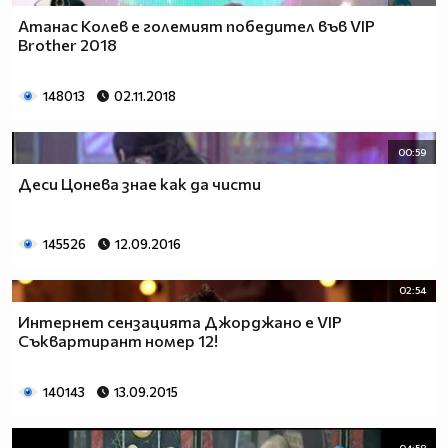
Атанас Колев е големият победител във VIP
Brother 2018
148013
02.11.2018
00:59
Деси Цонева знае как да чисти
145526
12.09.2016
02:54
Интернет сензацията Джорджано е VIP
Съквартирант номер 12!
140143
13.09.2015
04:58