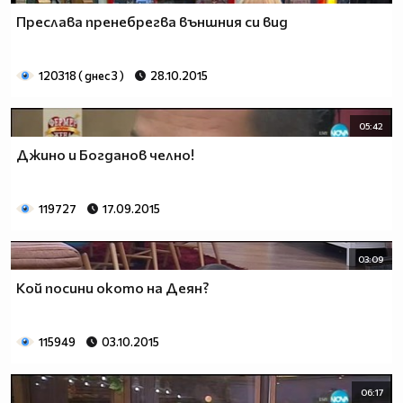
Преслава пренебрегва външния си вид
120318 ( днес 3 )
28.10.2015
05:42
Джино и Богданов челно!
119727
17.09.2015
03:09
Кой посини окото на Деян?
115949
03.10.2015
06:17