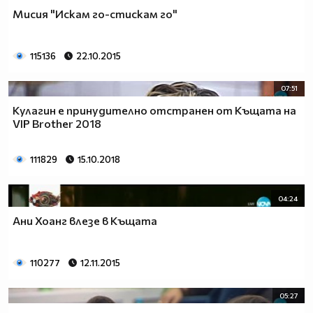
Мисия "Искам го-стискам го"
115136
22.10.2015
07:51
Кулагин е принудително отстранен от Къщата на
VIP Brother 2018
111829
15.10.2018
04:24
Ани Хоанг влезе в Къщата
110277
12.11.2015
05:27