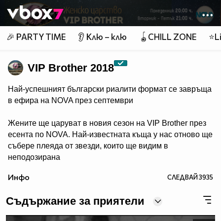
Member of
👾
🎉 PARTY TIME
👂 Клю – клю
🪀CHILL ZONE
⭐Li
VIP Brother 2018
Най-успешният български риалити формат се завръща
в ефира на NOVA през септември
Жените ще царуват в новия сезон на VIP Brother през
есента по NOVA. Най-известната къща у нас отново ще
събере плеяда от звезди, които ще видим в
неподозирана
светлина. Шоуто, което постави основите на риалити
Инфо
СЛЕДВАЙ
3935
телевизията в България, се завръща в ефира през
есента, а темата "Женско царство“ обещава да даде
Съдържание за приятели
цялата власт, но и цялата отговорност в ръцете на
дамите.