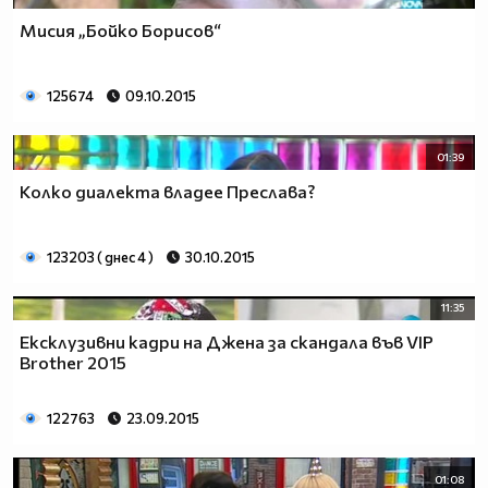
Mисия „Бойко Борисов“
125674
09.10.2015
01:39
Колко диалекта владее Преслава?
123203 ( днес 4 )
30.10.2015
11:35
Ексклузивни кадри на Джена за скандала във VIP
Brother 2015
122763
23.09.2015
01:08