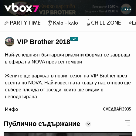
Member of
👾
🎉 PARTY TIME
👂 Клю – клю
🪀CHILL ZONE
⭐Li
VIP Brother 2018
Най-успешният български риалити формат се завръща
в ефира на NOVA през септември
Жените ще царуват в новия сезон на VIP Brother през
есента по NOVA. Най-известната къща у нас отново ще
събере плеяда от звезди, които ще видим в
неподозирана
светлина. Шоуто, което постави основите на риалити
Инфо
СЛЕДВАЙ
3935
телевизията в България, се завръща в ефира през
есента, а темата "Женско царство“ обещава да даде
Публично съдържание
цялата власт, но и цялата отговорност в ръцете на
дамите.