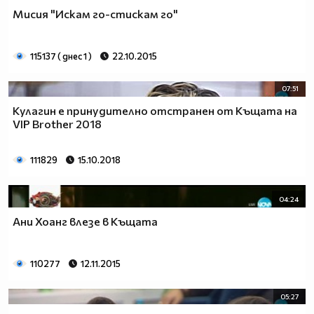
Мисия "Искам го-стискам го"
115137 ( днес 1 )
22.10.2015
07:51
Кулагин е принудително отстранен от Къщата на
VIP Brother 2018
111829
15.10.2018
04:24
Ани Хоанг влезе в Къщата
110277
12.11.2015
05:27