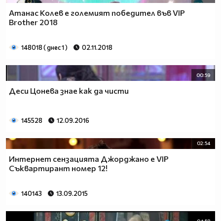
Атанас Колев е големият победител във VIP
Brother 2018
148018 ( днес 1 )
02.11.2018
00:59
Деси Цонева знае как да чисти
145528
12.09.2016
02:54
Интернет сензацията Джорджано е VIP
Съквартирант номер 12!
140143
13.09.2015
04:58