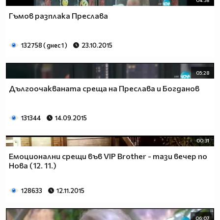
Гъмов разплака Преслава
132758 ( днес 1 )
23.10.2015
05:28
Дългоочакваната среща на Преслава и Богданов
131344
14.09.2015
00:31
Емоционални срещи във VIP Brother - тази вечер по
Нова (12. 11.)
128633
12.11.2015
06:07