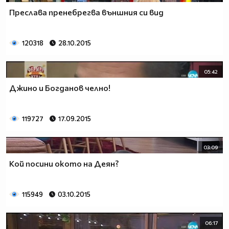
Преслава пренебрегва външния си вид
120318
28.10.2015
05:42
Джино и Богданов челно!
119727
17.09.2015
03:09
Кой посини окото на Деян?
115949
03.10.2015
06:17