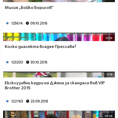
Mисия „Бойко Борисов“
125674
09.10.2015
01:39
Колко диалекта владее Преслава?
123203
30.10.2015
11:35
Ексклузивни кадри на Джена за скандала във VIP
Brother 2015
122763
23.09.2015
01:08