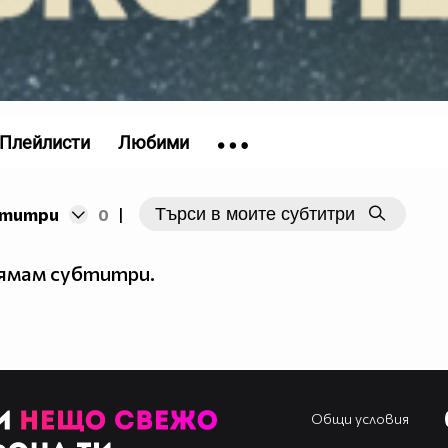
Плейлисти
Любими
бтитри
0
|
нямам субтитри.
Общи условия