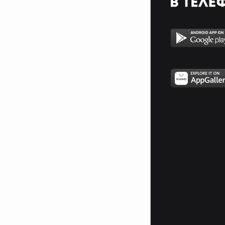
случват според волята на
жените, а съквартирантите ще
изпаднат в ситуации, които
надхвърлят и най-смелите им
фантазии за преживяването,
наречено VIP Brother.
Матриархатът в ефира ще
разбие всички клишета и ще
надхвърли всички очаквания
тази есен.
Ще са подложени ли мъжете на
тежки условия в Къщата? Ще
има ли въобще мъже сред
съквартирантите? Каква ще е
волята на жените в най-
известната къща? Как гледа Big
Brother на идеята жените да
управляват Къщата? Кои ще са