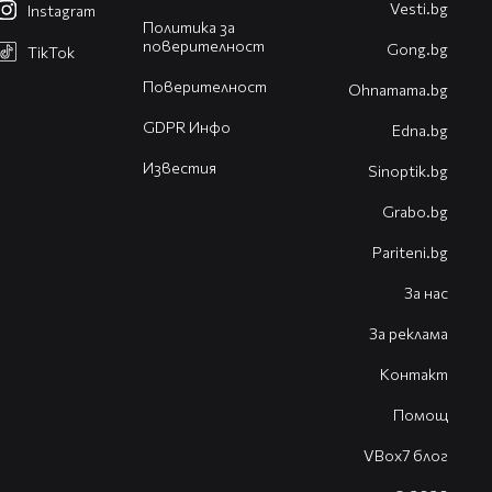
Vesti.bg
Instagram
Политика за
поверителност
Gong.bg
TikTok
Поверителност
Оhnamama.bg
GDPR Инфо
Edna.bg
Известия
Sinoptik.bg
Grabo.bg
Pariteni.bg
За нас
За реклама
Контакт
Помощ
VBox7 блог