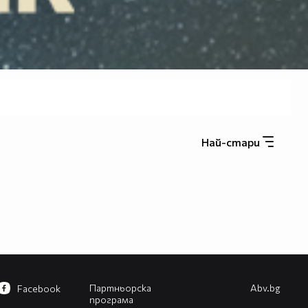
Най-стари
Партньорска
Abv.bg
Facebook
програма