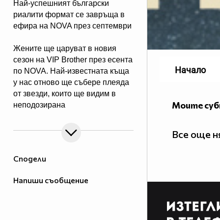
Най-успешният български
риалити формат се завръща в
ефира на NOVA през септември
Жените ще царуват в новия
сезон на VIP Brother през есента
Начало
по NOVA. Най-известната къща
у нас отново ще събере плеяда
от звезди, които ще видим в
Моите су
неподозирана
светлина. Шоуто, което постави
основите на риалити
Все още 
телевизията в България, се
завръща в ефира през есента, а
Сподели
темата "Женско царство“
обещава да даде цялата власт,
Напиши съобщение
но и цялата отговорност в
ръцете на дамите.
Събитията в Къщата ще се