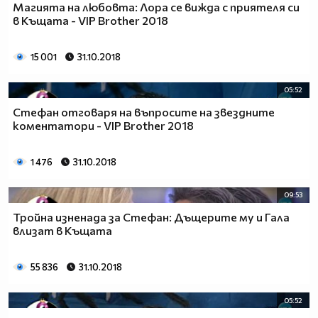
Магията на любовта: Лора се вижда с приятеля си
в Къщата - VIP Brother 2018
15 001
31.10.2018
05:52
Стефан отговаря на въпросите на звездните
коментатори - VIP Brother 2018
1 476
31.10.2018
09:53
Тройна изненада за Стефан: Дъщерите му и Гала
влизат в Къщата
55 836
31.10.2018
05:52