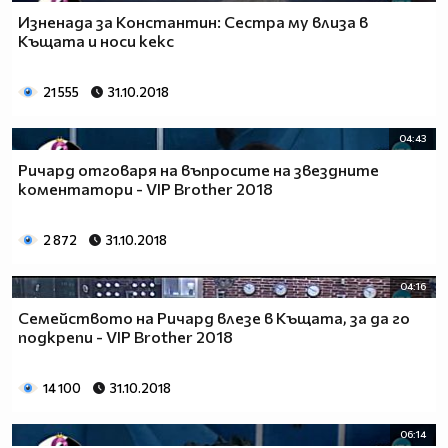
Изненада за Константин: Сестра му влиза в
Къщата и носи кекс
21 555
31.10.2018
04:43
Ричард отговаря на въпросите на звездните
коментатори - VIP Brother 2018
2 872
31.10.2018
04:16
Семейството на Ричард влезе в Къщата, за да го
подкрепи - VIP Brother 2018
14 100
31.10.2018
06:14