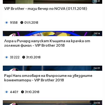
00:31
VIP Brother - тази вечер по NOVA (01.11.2018)
9 558
01.11.2018
08:14
Лора и Ричард напускат Къщата на крачка от
големия финал - VIP Brother 2018
33 222
31.10.2018
04:01
Papi Hans отговаря на въпросите на звездните
коментатори - VIP Brother 2018
4 407
31.10.2018
03:59