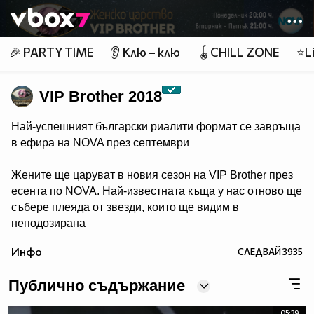
Member of
👾
🎉 PARTY TIME
👂 Клю – клю
🪀CHILL ZONE
⭐Li
VIP Brother 2018
Най-успешният български риалити формат се завръща
в ефира на NOVA през септември
Жените ще царуват в новия сезон на VIP Brother през
есента по NOVA. Най-известната къща у нас отново ще
събере плеяда от звезди, които ще видим в
неподозирана
светлина. Шоуто, което постави основите на риалити
Инфо
СЛЕДВАЙ
3935
телевизията в България, се завръща в ефира през
есента, а темата "Женско царство“ обещава да даде
Публично съдържание
цялата власт, но и цялата отговорност в ръцете на
дамите.
05:39