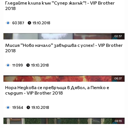
Гледайте клипа към ''Супер жалък''! - VIP Brother
2018
60 387
19.10.2018
02:57
Мисия ''Ново начало'' завършва с успех! - VIP Brother
2018
11 099
19.10.2018
06:37
Нора Недкова се превръща в Дявол, а Петко е
сърдит - VIP Brother 2018
19 564
19.10.2018
03:55