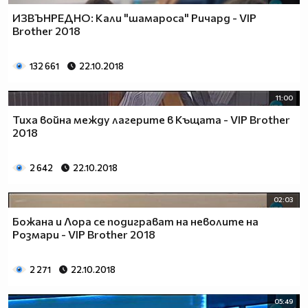
ИЗВЪНРЕДНО: Кали "шамароса" Ричард - VIP
Brother 2018
132 661
22.10.2018
11:00
Тиха война между лагерите в Къщата - VIP Brother
2018
2 642
22.10.2018
02:03
Божана и Лора се подиграват на неволите на
Розмари - VIP Brother 2018
2 271
22.10.2018
05:49