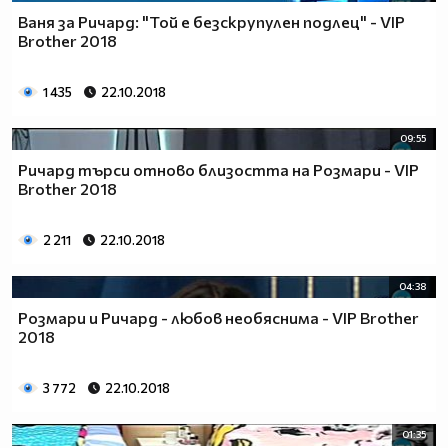
Ваня за Ричард: "Той е безскрупулен подлец" - VIP
Brother 2018
1 435
22.10.2018
09:55
Ричард търси отново близостта на Розмари - VIP
Brother 2018
2 211
22.10.2018
04:38
Розмари и Ричард - любов необяснима - VIP Brother
2018
3 772
22.10.2018
01:35