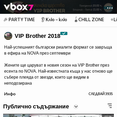
Member of
👾
🎉 PARTY TIME
👂 Клю – клю
🪀CHILL ZONE
⭐Li
VIP Brother 2018
Най-успешният български риалити формат се завръща
в ефира на NOVA през септември
Жените ще царуват в новия сезон на VIP Brother през
есента по NOVA. Най-известната къща у нас отново ще
събере плеяда от звезди, които ще видим в
неподозирана
светлина. Шоуто, което постави основите на риалити
Инфо
СЛЕДВАЙ
3935
телевизията в България, се завръща в ефира през
есента, а темата "Женско царство“ обещава да даде
Публично съдържание
цялата власт, но и цялата отговорност в ръцете на
дамите.
02:18