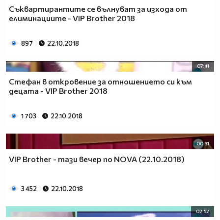
Съквартирантите се вълнуват за изхода от
елиминациите - VIP Brother 2018
897
22.10.2018
07:41
Стефан в откровение за отношението си към
децата - VIP Brother 2018
1 703
22.10.2018
00:31
VIP Brother - тази вечер по NOVA (22.10.2018)
3 452
22.10.2018
02:52