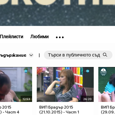
Плейлисти
Любими
съдържание
|
12:53
26:20
 2015
ВИП Брадър 2015
ВИП Бр
) - Част 4
(21.10.2015) - Част 1
(29.09.