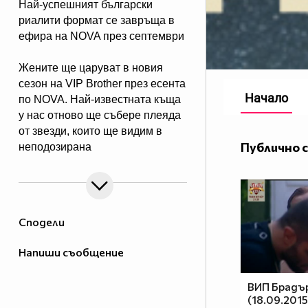
Най-успешният български
риалити формат се завръща в
ефира на NOVA през септември
Жените ще царуват в новия
сезон на VIP Brother през есента
Начало
по NOVA. Най-известната къща
у нас отново ще събере плеяда
от звезди, които ще видим в
Публично 
неподозирана
светлина. Шоуто, което постави
основите на риалити
телевизията в България, се
завръща в ефира през есента, а
Сподели
темата "Женско царство“
обещава да даде цялата власт,
Напиши съобщение
но и цялата отговорност в
ръцете на дамите.
ВИП Брадър
(18.09.2015
Събитията в Къщата ще се