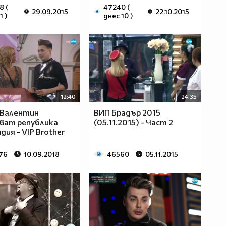
8 (
47240 (
29.09.2015
22.10.2015
1 )
днес 10 )
12:40
24:35
 Валентин
ВИП Брадър 2015
ват република
(05.11.2015) - Част 2
дия - VIP Brother
76
10.09.2018
46560
05.11.2015