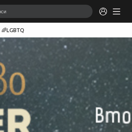
🌈LGBTQ