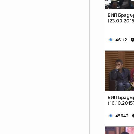
цариците и ще имат ли царе до
себе си? Ще има ли война
ВИП Брадър
между мъжете и жените? Кой ще
(23.09.2015
надделее и кой е всъщност
силният пол? Кои са звездните
участници в новия сезон на
46112
шоуто?
Отговорите във VIP Brother:
Женско царство от 10
септември в 20.00 ч. само по
NOVA
ВИП Брадър
(16.10.2015
45642