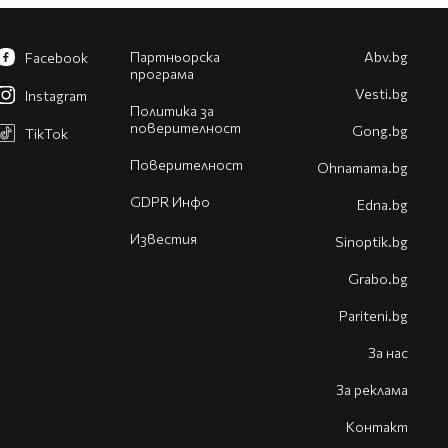
Партньорска
Abv.bg
Facebook
програма
Vesti.bg
Instagram
Политика за
поверителност
Gong.bg
TikTok
Поверителност
Оhnamama.bg
GDPR Инфо
Edna.bg
Известия
Sinoptik.bg
Grabo.bg
Pariteni.bg
За нас
За реклама
Контакт