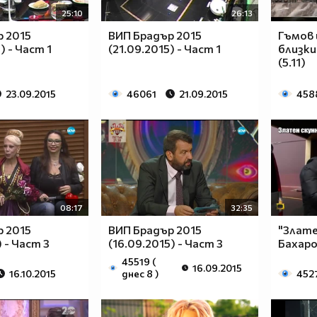
25:10
26:13
 2015
ВИП Брадър 2015
Гъмов 
) - Част 1
(21.09.2015) - Част 1
близки
(5.11)
23.09.2015
46061
21.09.2015
458
08:17
32:35
 2015
ВИП Брадър 2015
"Злате
) - Част 3
(16.09.2015) - Част 3
Бахар
45519 (
16.09.2015
16.10.2015
днес 8 )
452