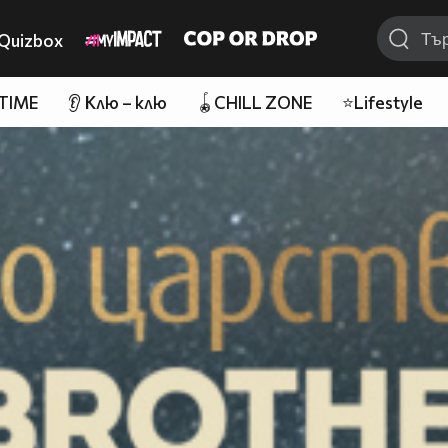
Quizbox
 TIME
👂 Клю – клю
🪀CHILL ZONE
⭐Lifestyle