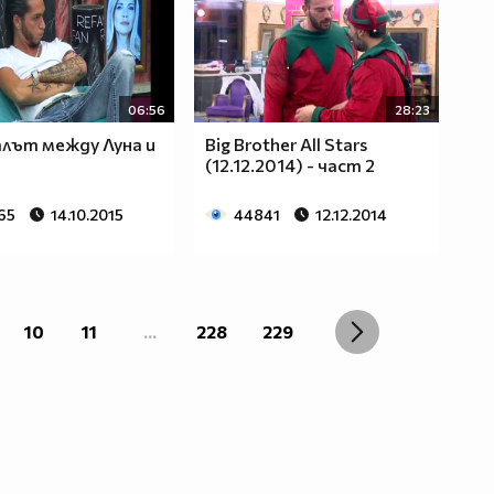
06:56
28:23
лът между Луна и
Big Brother All Stars
(12.12.2014) - част 2
65
14.10.2015
44841
12.12.2014
10
11
...
228
229