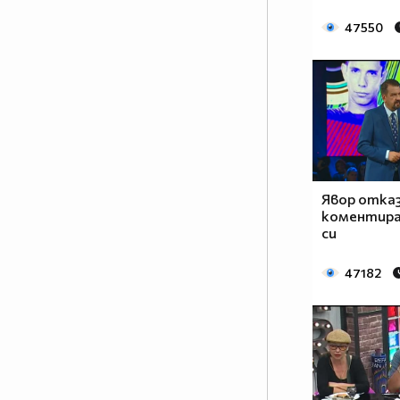
случват според волята на
47550
жените, а съквартирантите ще
изпаднат в ситуации, които
надхвърлят и най-смелите им
фантазии за преживяването,
наречено VIP Brother.
Матриархатът в ефира ще
разбие всички клишета и ще
надхвърли всички очаквания
Явор отказ
тази есен.
коментира
си
Ще са подложени ли мъжете на
тежки условия в Къщата? Ще
47182
има ли въобще мъже сред
съквартирантите? Каква ще е
волята на жените в най-
известната къща? Как гледа Big
Brother на идеята жените да
управляват Къщата? Кои ще са