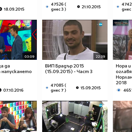
47526 (
4742
21.10.2015
18.09.2015
днес 3 )
днес 
03:09
22:39
а да
ВИП Брадър 2015
Нора и
 напускането
(15.09.2015) - Част 3
оглавя
Норлан
2018
47085 (
15.09.2015
07.10.2016
днес 7 )
465