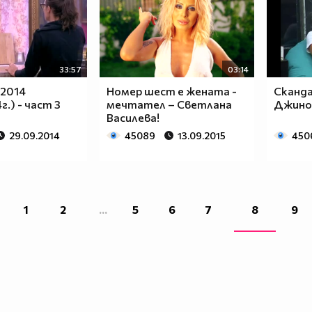
33:57
03:14
 2014
Номер шест е жената -
Сканда
г.) - част 3
мечтател – Светлана
Джино
Василева!
29.09.2014
45089
13.09.2015
450
1
2
...
5
6
7
8
9