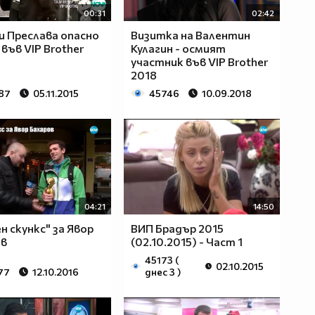
00:31
02:42
и Преслава опасно
Визитка на Валентин
 във VIP Brother
Кулагин - осмият
участник във VIP Brother
2018
87
05.11.2015
45746
10.09.2018
04:21
14:50
н скункс" за Явор
ВИП Брадър 2015
ов
(02.10.2015) - Част 1
45173 (
02.10.2015
77
12.10.2016
днес 3 )