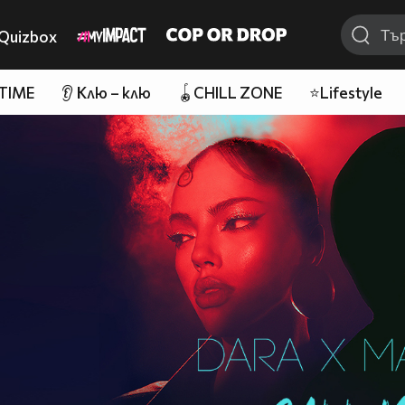
Quizbox
 TIME
👂 Клю – клю
🪀CHILL ZONE
⭐Lifestyle