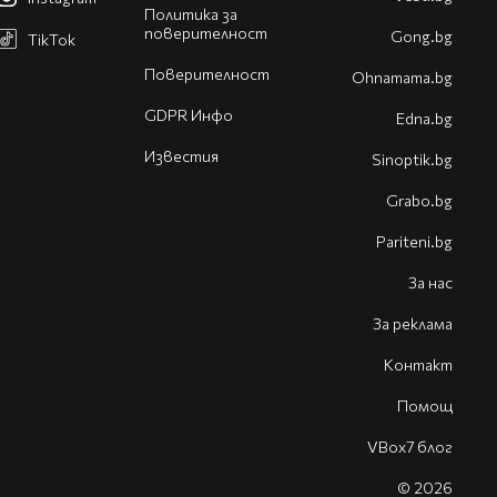
Политика за
поверителност
Gong.bg
TikTok
Поверителност
Оhnamama.bg
GDPR Инфо
Edna.bg
Известия
Sinoptik.bg
Grabo.bg
Pariteni.bg
За нас
За реклама
Контакт
Помощ
VBox7 блог
© 2026