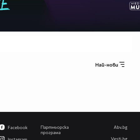
Най-нови
Партньорска
Abv.bg
Facebook
програма
Vesti.bg
Instagram