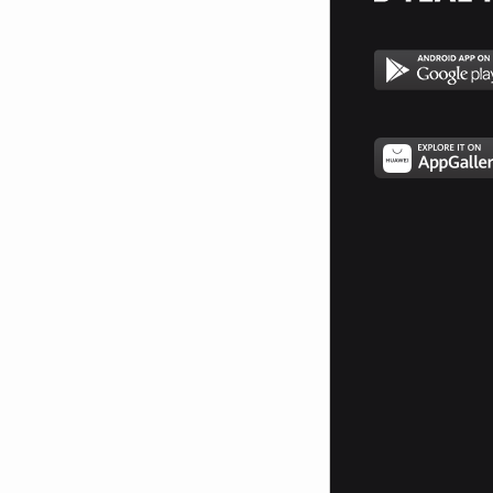
Вирджиния Рекърдс е една от
първите музикални компании у
нас, с вече натрупан ноу хау и
създадена инфраструктура,
която да обслужва новите
видове експлоатация на
музикално съдържание – в
областта на мобилните
комуникации, дигиталното
разпространение и дигиталния
маркетинг на музикално
съдържание.
Компанията има успешни и
продължителни стратегически
партньорства и с редица
брандове, сред които се
откроява сътрудничеството с
Coca-Cola, в рамките на което