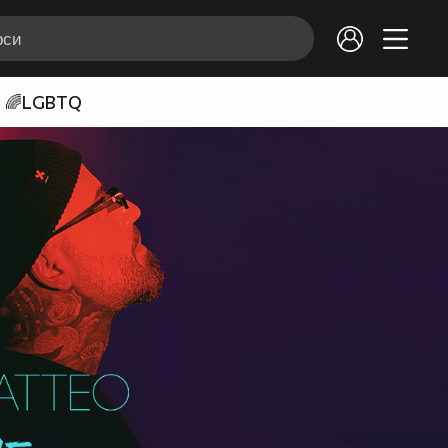
🌈LGBTQ