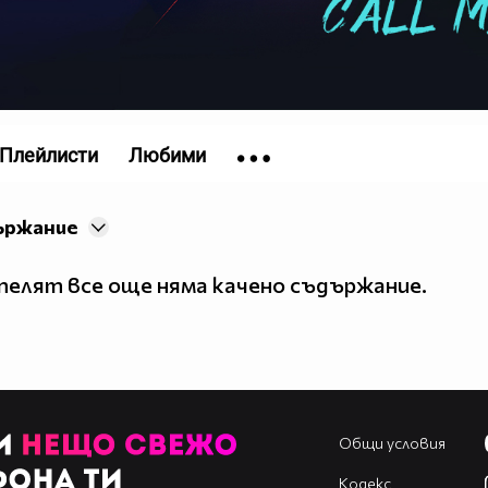
Плейлисти
Любими
ържание
елят все още няма качено съдържание.
Общи условия
Кодекс