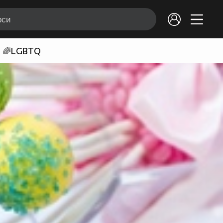
🌈LGBTQ