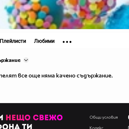
Плейлисти
Любими
ържание
елят все още няма качено съдържание.
Общи условия
Кодекс