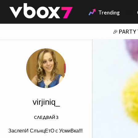
Member of
👾
Trending
🎉 PARTY
virjiniq_
СЛЕДВАЙ
3
ЗаслепИ СлънцЕтО с УсмиВка!!!