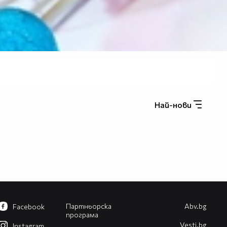
Най-нови
Партньорска
Abv.bg
Facebook
програма
Vesti.bg
Instagram