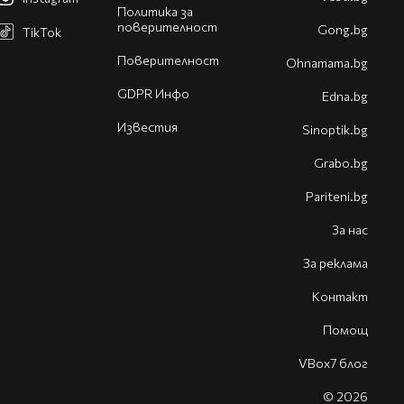
Политика за
поверителност
Gong.bg
TikTok
Поверителност
Оhnamama.bg
GDPR Инфо
Edna.bg
Известия
Sinoptik.bg
Grabo.bg
Pariteni.bg
За нас
За реклама
Контакт
Помощ
VBox7 блог
© 2026