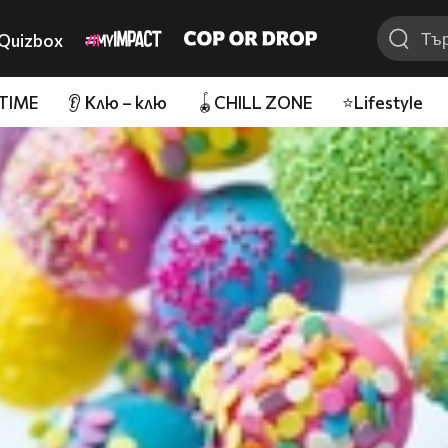
Quizbox
 TIME
👂 Клю – клю
🪀CHILL ZONE
⭐Lifestyle