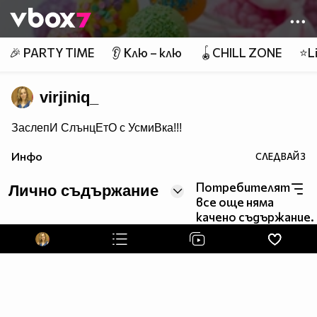
Member of
👾
🎉 PARTY TIME
👂 Клю – клю
🪀CHILL ZONE
⭐Li
virjiniq_
ЗаслепИ СлънцЕтО с УсмиВка!!!
Инфо
СЛЕДВАЙ
3
Потребителят
Лично съдържание
все още няма
качено съдържание.