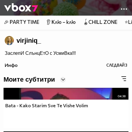
Member of
👾
🎉 PARTY TIME
👂 Клю – клю
🪀CHILL ZONE
⭐Li
virjiniq_
ЗаслепИ СлънцЕтО с УсмиВка!!!
Инфо
СЛЕДВАЙ
3
Моите субтитри
04:38
Bata - Kako Starim Sve Te Vishe Volim