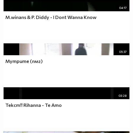
04:17
M.winans & P. Diddy - I Dont Wanna Know
05:37
Мутрите (пмг)
03:28
Текст!! Rihanna - Te Amo