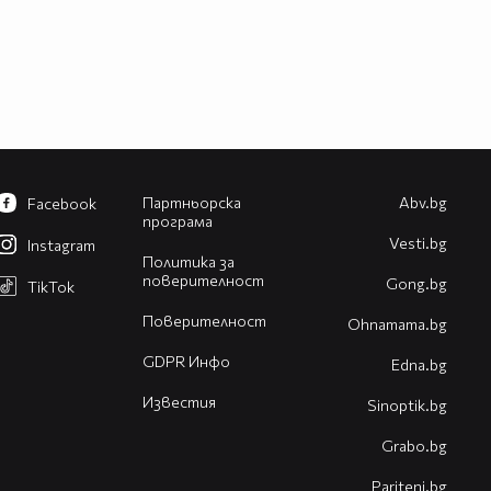
Партньорска
Abv.bg
Facebook
програма
Vesti.bg
Instagram
Политика за
поверителност
Gong.bg
TikTok
Поверителност
Оhnamama.bg
GDPR Инфо
Edna.bg
Известия
Sinoptik.bg
Grabo.bg
Pariteni.bg