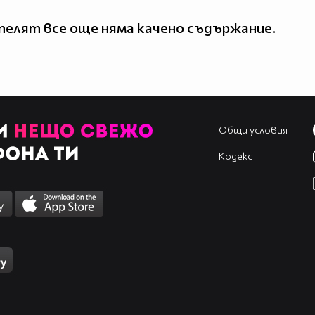
елят все още няма качено съдържание.
Общи условия
Кодекс