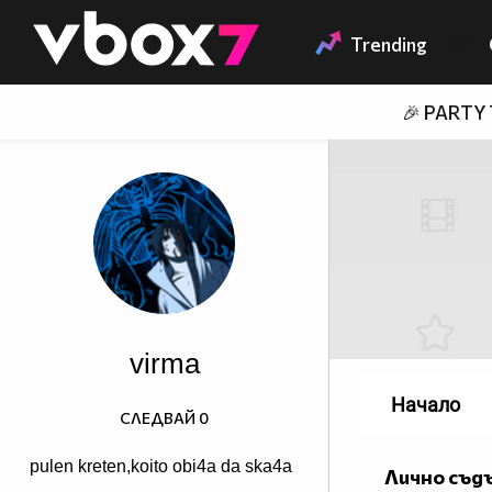
Member of
👾
Trending
🎉 PARTY
virma
Начало
СЛЕДВАЙ
0
pulen kreten,koito obi4a da ska4a
Лично съд