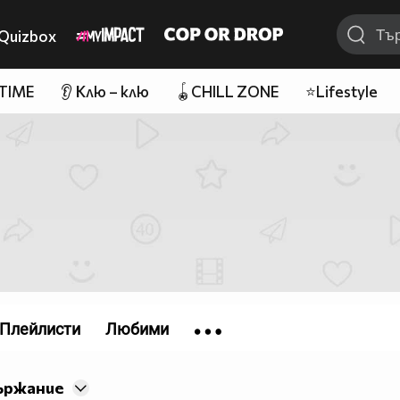
Quizbox
 TIME
👂 Клю – клю
🪀CHILL ZONE
⭐Lifestyle
Плейлисти
Любими
ържание