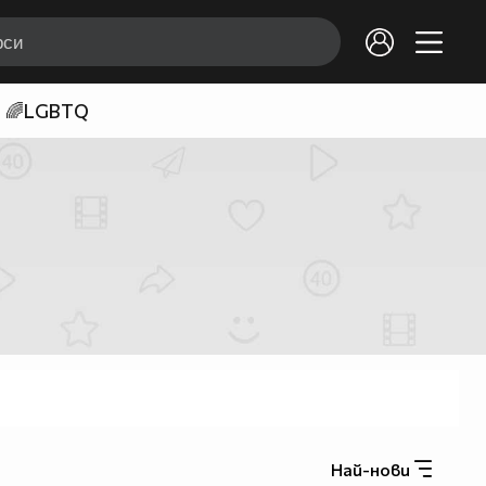
🌈LGBTQ
Най-нови