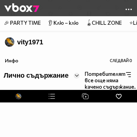
Member of
👾
🎉 PARTY TIME
👂 Клю – клю
🪀CHILL ZONE
⭐Li
vity1971
Инфо
СЛЕДВАЙ
0
Потребителят
Лично съдържание
все още няма
качено съдържание.