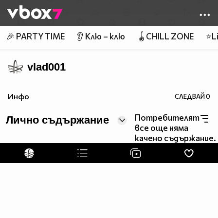
Member of
👾
🎉 PARTY TIME
👂 Клю – клю
🪀CHILL ZONE
⭐Li
vlad001
Инфо
СЛЕДВАЙ
0
Потребителят
Лично съдържание
все още няма
качено съдържание.