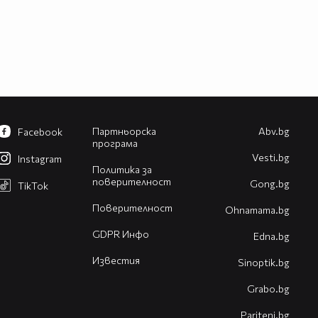
Партньорска
Abv.bg
Facebook
програма
Vesti.bg
Instagram
Политика за
поверителност
Gong.bg
TikTok
Поверителност
Оhnamama.bg
GDPR Инфо
Edna.bg
Известия
Sinoptik.bg
Grabo.bg
Pariteni.bg