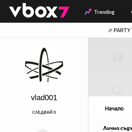
Member of
👾
Trending
🎉 PARTY
vlad001
Начало
СЛЕДВАЙ
0
Лично съд