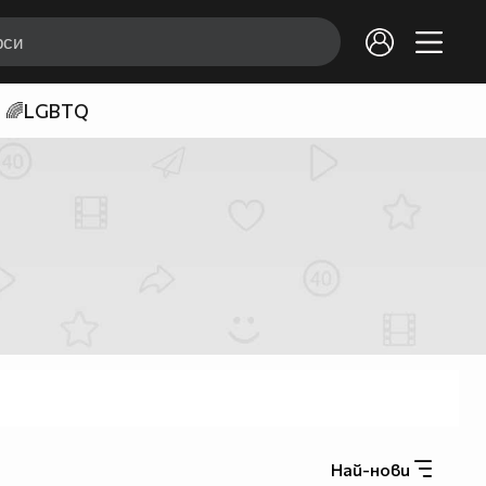
🌈LGBTQ
Най-нови