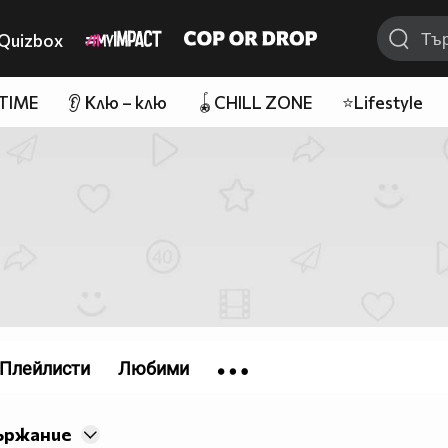
Quizbox
 TIME
👂 Клю – клю
🪀CHILL ZONE
⭐Lifestyle
Плейлисти
Любими
ържание