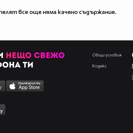
елят все още няма качено съдържание.
Общи условия
Кодекс