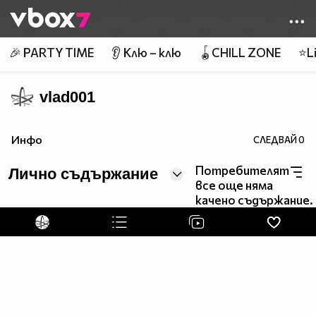
Member of
👾
🎉 PARTY TIME
👂 Клю – клю
🪀CHILL ZONE
⭐Li
vlad001
Инфо
СЛЕДВАЙ
0
Потребителят
Лично съдържание
все още няма
качено съдържание.