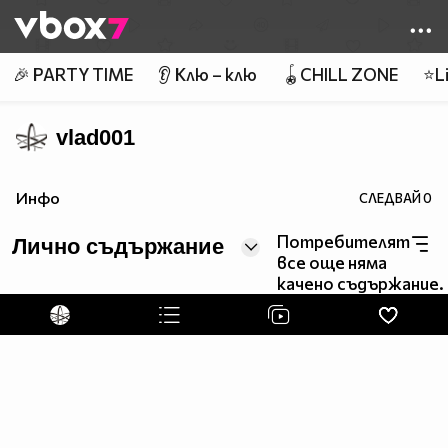
Member of
👾
🎉 PARTY TIME
👂 Клю – клю
🪀CHILL ZONE
⭐Li
vlad001
Инфо
СЛЕДВАЙ
0
Потребителят
Лично съдържание
все още няма
качено съдържание.