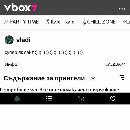
Member of
👾
🎉 PARTY TIME
👂 Клю – клю
🪀CHILL ZONE
⭐Li
vladi___
супер як сайт :) :) :) :) :) :) :) :) :) :) :) :) :)
Инфо
СЛЕДВАЙ
1
Съдържание за приятели
Потребителят все още няма качено съдържание.