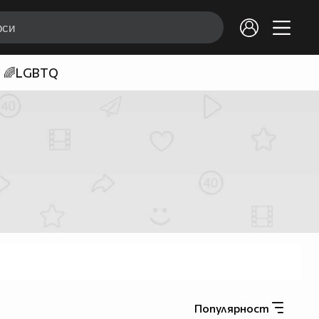
🌈LGBTQ
Популярност