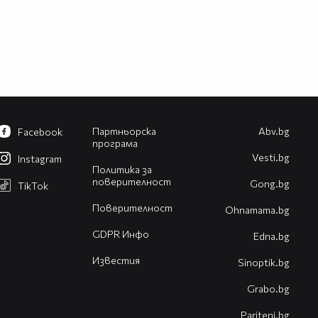
Партньорска
Abv.bg
Facebook
програма
Vesti.bg
Instagram
Политика за
поверителност
Gong.bg
TikTok
Поверителност
Оhnamama.bg
GDPR Инфо
Edna.bg
Известия
Sinoptik.bg
Grabo.bg
Pariteni.bg