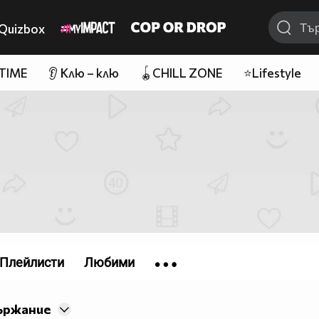
Quizbox
 TIME
👂 Клю – клю
🪀CHILL ZONE
⭐Lifestyle
Плейлисти
Любими
ържание