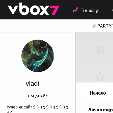
Member of
👾
Trending
🎉 PARTY
vladi___
Начало
СЛЕДВАЙ
1
супер як сайт :) :) :) :) :) :) :) :) :) :) :)
Лично съд
:) :)