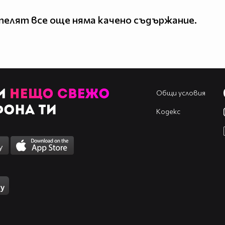
елят все още няма качено съдържание.
Общи условия
Кодекс