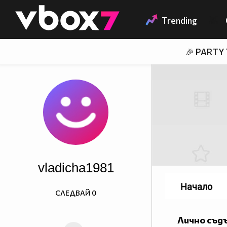
Member of
👾
Trending
🎉 PARTY
vladicha1981
Начало
СЛЕДВАЙ
0
Лично съд