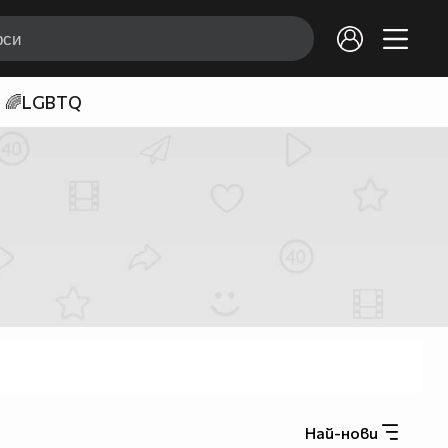
🌈LGBTQ
Най-нови