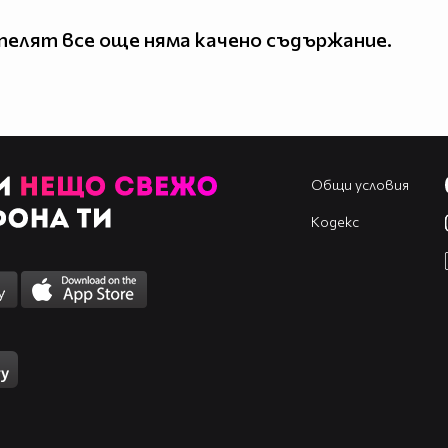
елят все още няма качено съдържание.
Общи условия
Кодекс