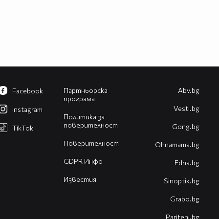
Партньорска
Abv.bg
Facebook
програма
Vesti.bg
Instagram
Политика за
поверителност
Gong.bg
TikTok
Поверителност
Оhnamama.bg
GDPR Инфо
Edna.bg
Известия
Sinoptik.bg
Grabo.bg
Pariteni.bg