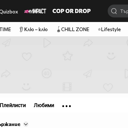
Quizbox
 TIME
👂 Клю – клю
🪀CHILL ZONE
⭐Lifestyle
Плейлисти
Любими
ържание