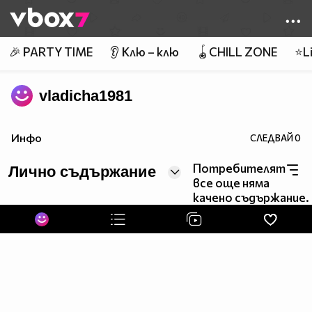
Member of
👾
🎉 PARTY TIME
👂 Клю – клю
🪀CHILL ZONE
⭐Li
vladicha1981
Инфо
СЛЕДВАЙ
0
Потребителят
Лично съдържание
все още няма
качено съдържание.