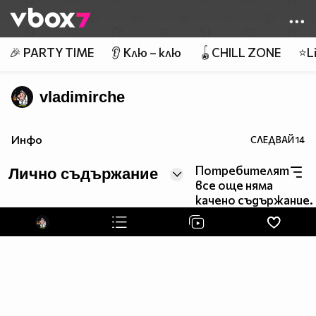
Member of
👾
🎉 PARTY TIME
👂 Клю – клю
🪀CHILL ZONE
⭐Li
vladimirche
Инфо
СЛЕДВАЙ
14
Потребителят
Лично съдържание
все още няма
качено съдържание.