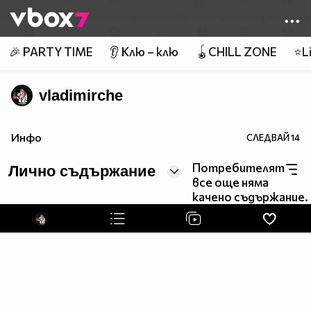
Member of
👾
🎉 PARTY TIME
👂 Клю – клю
🪀CHILL ZONE
⭐Li
vladimirche
Инфо
СЛЕДВАЙ
14
Потребителят
Лично съдържание
все още няма
качено съдържание.