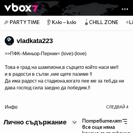
Member of
👾
🎉 PARTY TIME
👂 Клю – клю
🪀CHILL ZONE
⭐Li
vladkata223
>>ПФК–Миньор-Перник< (love)-(love)
Това е град на шампиони,в сърцето който наси ме!!
и в радост,и в сълзи ,ние щете пазиме !!
Да има радост на стадиона,когато пее ме за теб,да ни
дава господ сила заедно да победим.!!
/> Целият Перник вика за Миньоро,пеят хиляди заедно
Инфо
СЛЕДВАЙ
4
с нас!!
Целият Перник иска победа,хиляди сърца са само за
Потребителят
Лично съдържание
Миньоро!!!! (love) (bow) (love)
все още няма