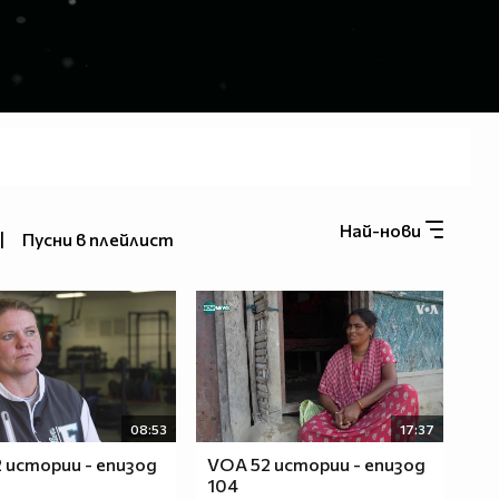
Най-нови
|
Пусни в плейлист
08:53
17:37
 истории - епизод
VOA 52 истории - епизод
104