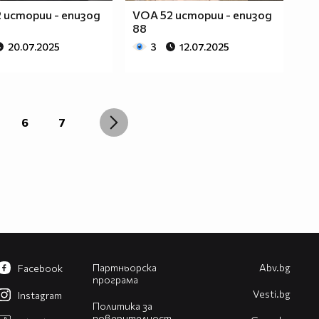
 истории - епизод
VOA 52 истории - епизод
88
20.07.2025
3
12.07.2025
6
7
Партньорска
Abv.bg
Facebook
програма
Vesti.bg
Instagram
Политика за
поверителност