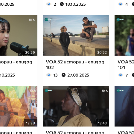
10.2025
2
18.10.2025
4
20:36
20:52
ории - епизод
VOA 52 истории - епизод
VOA 52
102
101
.10.2025
13
27.09.2025
7
12:28
12:43
ории - епизод
VOA 52 истории - епизод
VOA 52