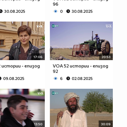
96
30.08.2025
0
30.08.2025
17:06
20:53
 истории - епизод
VOA 52 истории - епизод
92
09.08.2025
6
02.08.2025
13:50
30:09