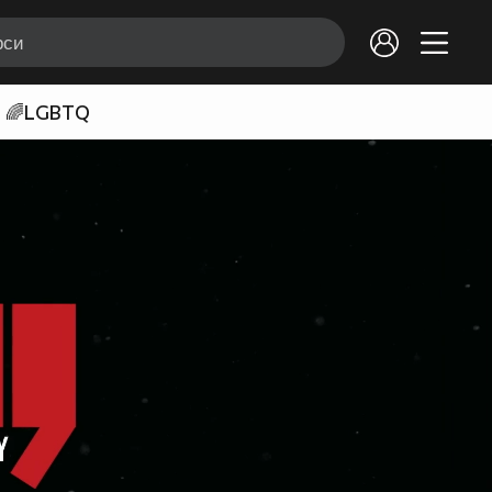
🌈LGBTQ