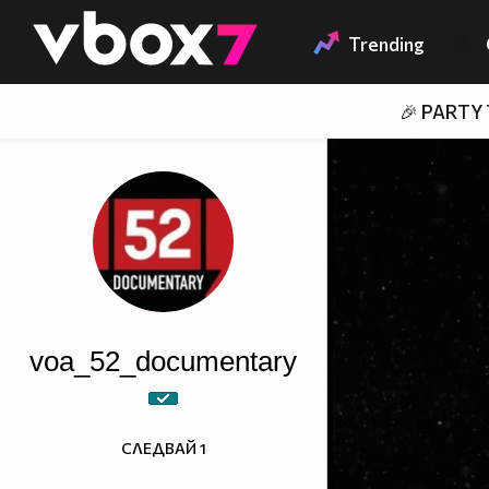
Member of
👾
Trending
🎉 PARTY
voa_52_documentary
СЛЕДВАЙ
1