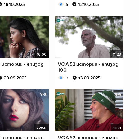
18.10.2025
5
12.10.2025
16:00
11:23
 истории - епизод
VOA 52 истории - епизод
100
20.09.2025
7
13.09.2025
22:58
11:21
 истории - епизод
VOA 52 истории - епизод