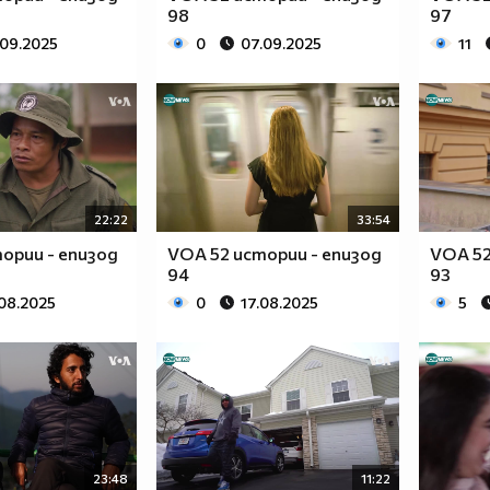
98
97
.09.2025
0
07.09.2025
11
22:22
33:54
ории - епизод
VOA 52 истории - епизод
VOA 52
94
93
08.2025
0
17.08.2025
5
23:48
11:22