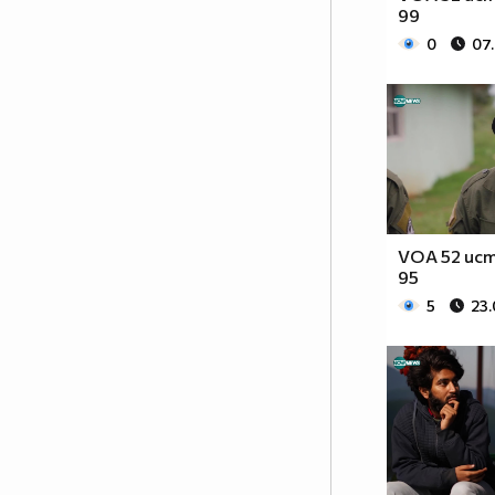
99
0
07
VOA 52 ист
95
5
23.