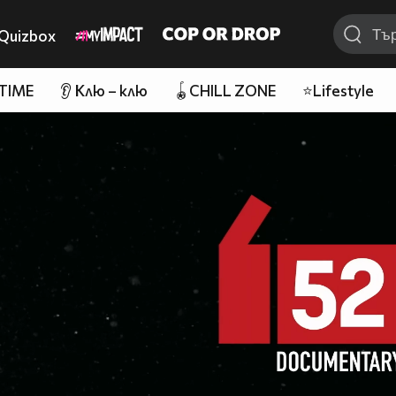
Quizbox
 TIME
👂 Клю – клю
🪀CHILL ZONE
⭐Lifestyle