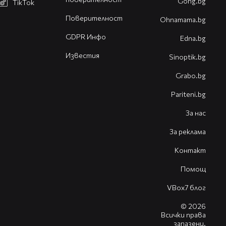
Gong.bg
TikTok
Поверителност
Оhnamama.bg
GDPR Инфо
Edna.bg
Известия
Sinoptik.bg
Grabo.bg
Pariteni.bg
За нас
За реклама
Контакт
Помощ
VBox7 блог
© 2026
Всички права
запазени.