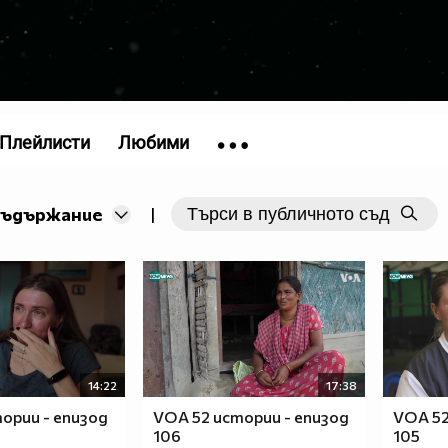
Плейлисти
Любими
съдържание
|
14:22
17:38
ории - епизод
VOA 52 истории - епизод
VOA 52
106
105