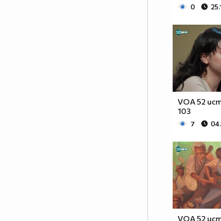
0
25.
VOA 52 ист
103
7
04
VOA 52 ист