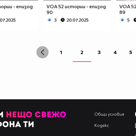
ории - епизод
VOA 52 истории - епизод
VOA 52
90
89
.07.2025
3
20.07.2025
5
1
2
3
4
5
Общи условия
Кодекс