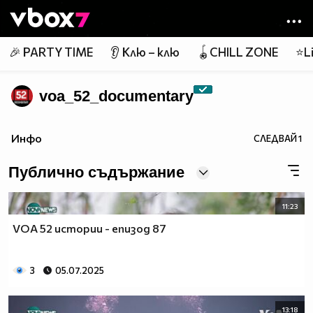
Member of
👾
🎉 PARTY TIME
👂 Клю – клю
🪀CHILL ZONE
⭐Li
voa_52_documentary
Инфо
СЛЕДВАЙ
1
Публично съдържание
11:23
VOA 52 истории - епизод 87
3
05.07.2025
13:18